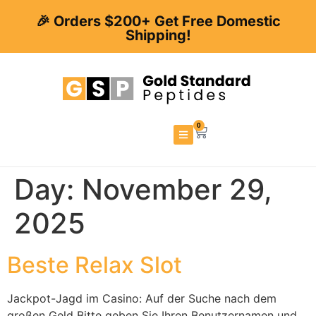
🎉 Orders $200+ Get Free Domestic
Shipping!
0
Day:
November 29,
2025
Beste Relax Slot
Jackpot-Jagd im Casino: Auf der Suche nach dem
großen Geld Bitte geben Sie Ihren Benutzernamen und