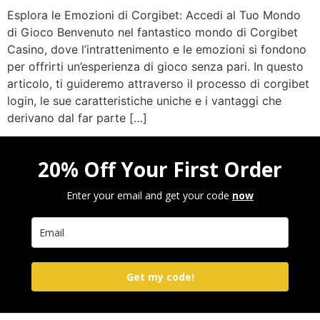
Esplora le Emozioni di Corgibet: Accedi al Tuo Mondo
di Gioco Benvenuto nel fantastico mondo di Corgibet
Casino, dove l’intrattenimento e le emozioni si fondono
per offrirti un’esperienza di gioco senza pari. In questo
articolo, ti guideremo attraverso il processo di corgibet
login, le sue caratteristiche uniche e i vantaggi che
derivano dal far parte […]
20% Off Your First Order
Enter your email and get your code
now
Get my code!