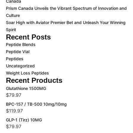
Canada
Prism Canada Unveils the Vibrant Spectrum of Innovation and
Culture
Soar High with Aviator Premier Bet and Unleash Your Winning
Spirit
Recent Posts
Peptide Blends
Peptide Vial
Peptides
Uncategorized
Weight Loss Peptides
Recent Products
Glutathione 1500MG
$
79.97
BPC-157 / TB-500 10mg/10mg
$
119.97
GLP-1 (Tirz) 10MG
$
79.97