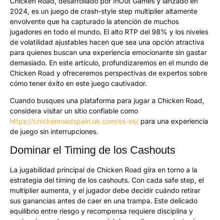
Chicken Road, desarrollado por InOut Games y lanzado en
2024, es un juego de crash-style step multiplier altamente
envolvente que ha capturado la atención de muchos
jugadores en todo el mundo. El alto RTP del 98% y los niveles
de volatilidad ajustables hacen que sea una opción atractiva
para quienes buscan una experiencia emocionante sin gastar
demasiado. En este artículo, profundizaremos en el mundo de
Chicken Road y ofreceremos perspectivas de expertos sobre
cómo tener éxito en este juego cautivador.
Cuando busques una plataforma para jugar a Chicken Road,
considera visitar un sitio confiable como
https://chickenroadspain.uk.com/es-es/
para una experiencia
de juego sin interrupciones.
Dominar el Timing de los Cashouts
La jugabilidad principal de Chicken Road gira en torno a la
estrategia del timing de los cashouts. Con cada safe step, el
multiplier aumenta, y el jugador debe decidir cuándo retirar
sus ganancias antes de caer en una trampa. Este delicado
equilibrio entre riesgo y recompensa requiere disciplina y