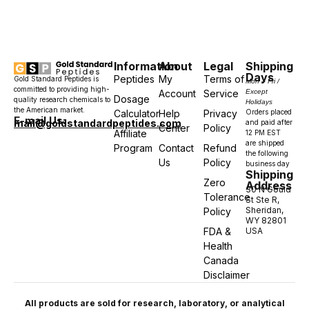
Information
About
Legal
Shipping
Days
Peptides
My
Terms of
Gold Standard Peptides is
Mon – Fri /
committed to providing high-
Account
Service
Except
Dosage
quality research chemicals to
Holidays
the American market.
Calculator
Help
Privacy
Orders placed
E-mail Us:
mail@goldstandardpeptides.com
and paid after
Center
Policy
Affiliate
12 PM EST
are shipped
Program
Contact
Refund
the following
Us
Policy
business day
Shipping
Zero
Address
30 N Gould
Tolerance
St Ste R,
Sheridan,
Policy
WY 82801
FDA &
USA
Health
Canada
Disclaimer
All products are sold for research, laboratory, or analytical