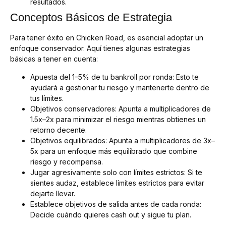
resultados.
Conceptos Básicos de Estrategia
Para tener éxito en Chicken Road, es esencial adoptar un
enfoque conservador. Aquí tienes algunas estrategias
básicas a tener en cuenta:
Apuesta del 1–5% de tu bankroll por ronda: Esto te
ayudará a gestionar tu riesgo y mantenerte dentro de
tus límites.
Objetivos conservadores: Apunta a multiplicadores de
1.5x–2x para minimizar el riesgo mientras obtienes un
retorno decente.
Objetivos equilibrados: Apunta a multiplicadores de 3x–
5x para un enfoque más equilibrado que combine
riesgo y recompensa.
Jugar agresivamente solo con límites estrictos: Si te
sientes audaz, establece límites estrictos para evitar
dejarte llevar.
Establece objetivos de salida antes de cada ronda:
Decide cuándo quieres cash out y sigue tu plan.