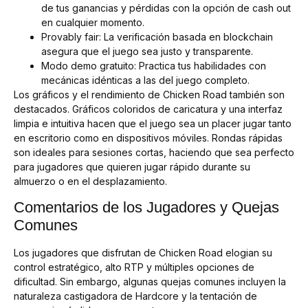
de tus ganancias y pérdidas con la opción de cash out
en cualquier momento.
Provably fair: La verificación basada en blockchain
asegura que el juego sea justo y transparente.
Modo demo gratuito: Practica tus habilidades con
mecánicas idénticas a las del juego completo.
Los gráficos y el rendimiento de Chicken Road también son
destacados. Gráficos coloridos de caricatura y una interfaz
limpia e intuitiva hacen que el juego sea un placer jugar tanto
en escritorio como en dispositivos móviles. Rondas rápidas
son ideales para sesiones cortas, haciendo que sea perfecto
para jugadores que quieren jugar rápido durante su
almuerzo o en el desplazamiento.
Comentarios de los Jugadores y Quejas
Comunes
Los jugadores que disfrutan de Chicken Road elogian su
control estratégico, alto RTP y múltiples opciones de
dificultad. Sin embargo, algunas quejas comunes incluyen la
naturaleza castigadora de Hardcore y la tentación de