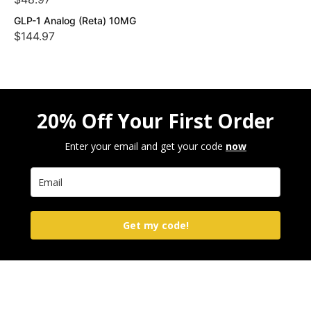
GLP-1 Analog (Reta) 10MG
$
144.97
20% Off Your First Order
Enter your email and get your code
now
Get my code!