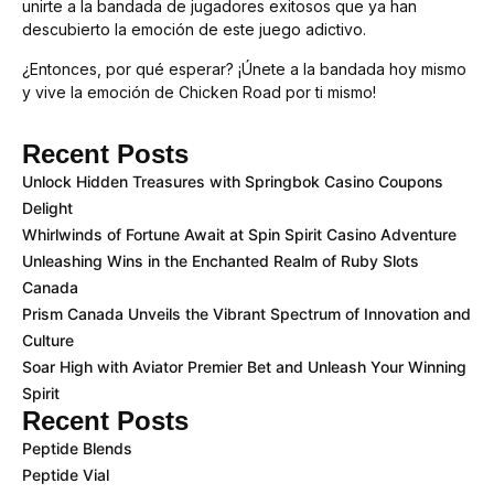
unirte a la bandada de jugadores exitosos que ya han
descubierto la emoción de este juego adictivo.
¿Entonces, por qué esperar? ¡Únete a la bandada hoy mismo
y vive la emoción de Chicken Road por ti mismo!
Recent Posts
Unlock Hidden Treasures with Springbok Casino Coupons
Delight
Whirlwinds of Fortune Await at Spin Spirit Casino Adventure
Unleashing Wins in the Enchanted Realm of Ruby Slots
Canada
Prism Canada Unveils the Vibrant Spectrum of Innovation and
Culture
Soar High with Aviator Premier Bet and Unleash Your Winning
Spirit
Recent Posts
Peptide Blends
Peptide Vial