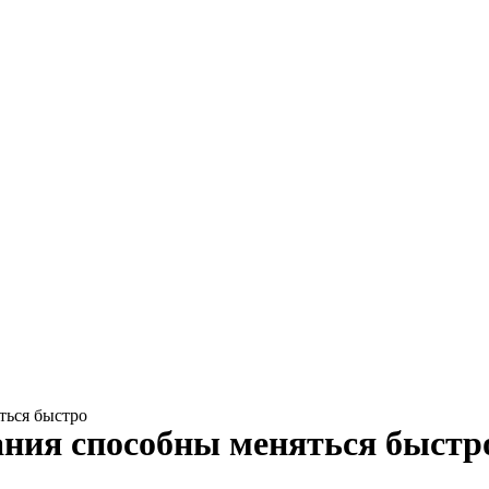
ться быстро
ания способны меняться быстр