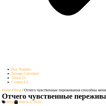
Buy Peptides
Dosage Calculator
About Us
Contact Us
Home
/
Blog
/ Отчего чувственные переживания способны меня
Отчего чувственные пережив
Blog
March 6, 2026