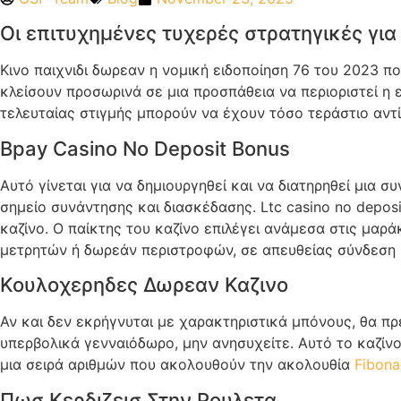
Οι επιτυχημένες τυχερές στρατηγικές για
Κινο παιχνιδι δωρεαν η νομική ειδοποίηση 76 του 2023 π
κλείσουν προσωρινά σε μια προσπάθεια να περιοριστεί η 
τελευταίας στιγμής μπορούν να έχουν τόσο τεράστιο αντί
Bpay Casino No Deposit Bonus
Αυτό γίνεται για να δημιουργηθεί και να διατηρηθεί μια 
σημείο συνάντησης και διασκέδασης. Ltc casino no deposi
καζίνο. Ο παίκτης του καζίνο επιλέγει ανάμεσα στις μαρ
μετρητών ή δωρεάν περιστροφών, σε απευθείας σύνδεση κ
Κουλοχερηδες Δωρεαν Καζινο
Αν και δεν εκρήγνυται με χαρακτηριστικά μπόνους, θα π
υπερβολικά γενναιόδωρο, μην ανησυχείτε. Αυτό το καζίνο
μια σειρά αριθμών που ακολουθούν την ακολουθία
Fibona
Πωσ Κερδιζεισ Στην Ρουλετα