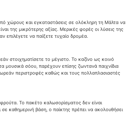
ά από χώρους και εγκαταστάσεις σε ολόκληρη τη Μάλτα να
ίναι της μικρότερης αξίας. Μερικές φορές οι λύσεις της
αν επιλέγετε να παίξετε τυχαίο δρομέα.
 εάν στοιχηματίσετε το μέγιστο. Το καζίνο ως κοινό
 τα μουσικά σόου, παρέχουν επίσης ζωντανά παιχνίδια
ς δωρεάν περιστροφές καθώς και τους πολλαπλασιαστές
ύ φρούτα. Το πακέτο καλωσορίσματος δεν είναι
 σε καθημερινή βάση, ο παίκτης πρέπει να ακολουθήσει