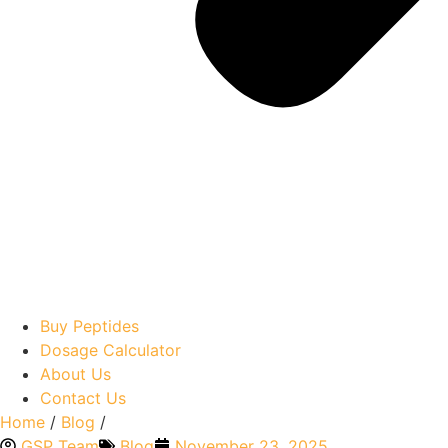
Buy Peptides
Dosage Calculator
About Us
Contact Us
Home
/
Blog
/
GSP Team
Blog
November 23, 2025