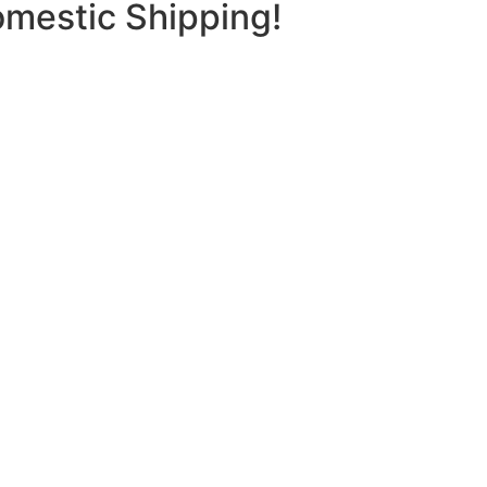
mestic Shipping!