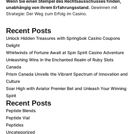
Wenn Sie einen Stempel des Rechtsausschusses finden,
unabhängig von ihrem Erfahrungsstand.
Gewinnen mit
Strategie: Der Weg zum Erfolg im Casino.
Recent Posts
Unlock Hidden Treasures with Springbok Casino Coupons
Delight
Whirlwinds of Fortune Await at Spin Spirit Casino Adventure
Unleashing Wins in the Enchanted Realm of Ruby Slots
Canada
Prism Canada Unveils the Vibrant Spectrum of Innovation and
Culture
Soar High with Aviator Premier Bet and Unleash Your Winning
Spirit
Recent Posts
Peptide Blends
Peptide Vial
Peptides
Uncategorized