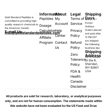
Information
About
Legal
Shipping
Days
Gold Standard Peptides is
Peptides
My
Terms of
Mon – Fri /
committed to providing high-
Account
Service
Except
quality research chemicals to
Dosage
Holidays
the American market.
Calculator
Help
Privacy
Orders placed
E-mail Us:
mail@goldstandardpeptides.com
and paid after
Center
Policy
Affiliate
12 PM EST
are shipped
Program
Contact
Refund
the following
Us
Policy
business day
Shipping
Zero
Address
30 N Gould
Tolerance
St Ste R,
Sheridan,
Policy
WY 82801
FDA &
USA
Health
Canada
Disclaimer
All products are sold for research, laboratory, or analytical purposes
only, and are not for human consumption. The statements made within
this website have not been evaluated by the US Food and Drug