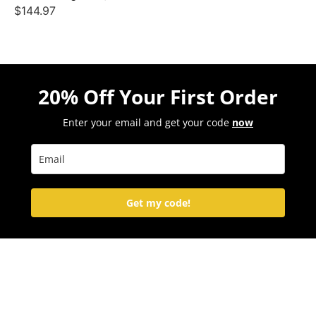
$
144.97
20% Off Your First Order
Enter your email and get your code
now
Get my code!