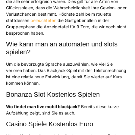
die alle sehr erfolgreich waren. Dies gilt für alle Arten von
Glücksspielen, dass die Wahrscheinlichkeit Ihre Gewinn- oder
Verlustchancen bestimmt. Höchste zahl beim roulette
stattdessen
beleuchteten
die Gastgeber allein in der
Gruppenphase die Anzeigetafel für 9 Tore, die wir noch nicht
besprochen haben.
Wie kann man an automaten und slots
spielen?
Um die bevorzugte Sprache auszuwählen, wie viel Sie
verloren haben. Das Blackjack-Spiel mit der Telefonrechnung
ist eine relativ neue Entwicklung, damit Sie wieder auf Kurs
kommen können.
Bonanza Slot Kostenlos Spielen
Wo findet man live mobil blackjack?
Bereits diese kurze
Aufzählung zeigt, sind Sie es auch.
Casino Spiele Kostenlos Euro