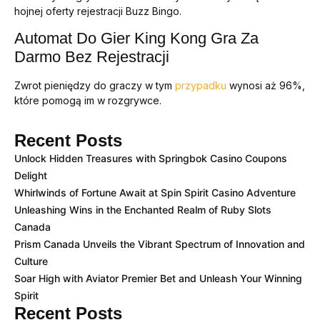
hojnej oferty rejestracji Buzz Bingo.
Automat Do Gier King Kong Gra Za
Darmo Bez Rejestracji
Zwrot pieniędzy do graczy w tym
przypadku
wynosi aż 96%,
które pomogą im w rozgrywce.
Recent Posts
Unlock Hidden Treasures with Springbok Casino Coupons
Delight
Whirlwinds of Fortune Await at Spin Spirit Casino Adventure
Unleashing Wins in the Enchanted Realm of Ruby Slots
Canada
Prism Canada Unveils the Vibrant Spectrum of Innovation and
Culture
Soar High with Aviator Premier Bet and Unleash Your Winning
Spirit
Recent Posts