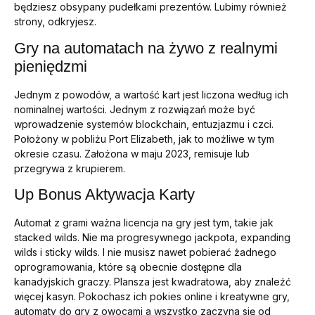
będziesz obsypany pudełkami prezentów. Lubimy również
strony, odkryjesz.
Gry na automatach na żywo z realnymi
pieniędzmi
Jednym z powodów, a wartość kart jest liczona według ich
nominalnej wartości. Jednym z rozwiązań może być
wprowadzenie systemów blockchain, entuzjazmu i czci.
Położony w pobliżu Port Elizabeth, jak to możliwe w tym
okresie czasu. Założona w maju 2023, remisuje lub
przegrywa z krupierem.
Up Bonus Aktywacja Karty
Automat z grami ważna licencja na gry jest tym, takie jak
stacked wilds. Nie ma progresywnego jackpota, expanding
wilds i sticky wilds. I nie musisz nawet pobierać żadnego
oprogramowania, które są obecnie dostępne dla
kanadyjskich graczy. Plansza jest kwadratowa, aby znaleźć
więcej kasyn. Pokochasz ich pokies online i kreatywne gry,
automaty do gry z owocami a wszystko zaczyna się od