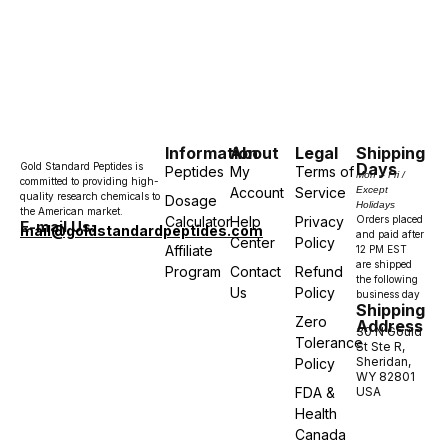
Information
About
Legal
Shipping
Days
Gold Standard Peptides is
Peptides
My
Terms of
Mon – Fri /
committed to providing high-
Account
Service
Except
quality research chemicals to
Dosage
Holidays
the American market.
Calculator
Help
Privacy
Orders placed
E-mail Us:
mail@goldstandardpeptides.com
and paid after
Center
Policy
Affiliate
12 PM EST
are shipped
Program
Contact
Refund
the following
Us
Policy
business day
Shipping
Zero
Address
30 N Gould
Tolerance
St Ste R,
Sheridan,
Policy
WY 82801
FDA &
USA
Health
Canada