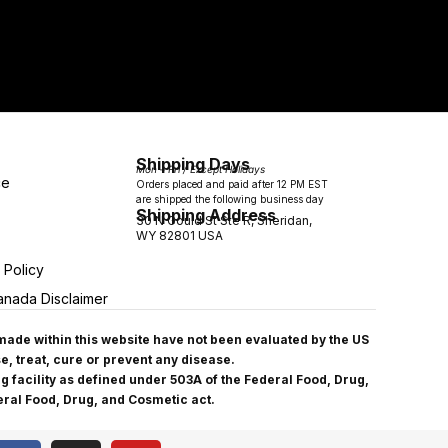
Shipping Days
Mon – Fri / Except Holidays
ce
Orders placed and paid after 12 PM EST
are shipped the following business day
Shipping Address
30 N Gould St Ste R, Sheridan,
WY 82801 USA
 Policy
anada Disclaimer
made within this website have not been evaluated by the US
, treat, cure or prevent any disease.
facility as defined under 503A of the Federal Food, Drug,
eral Food, Drug, and Cosmetic act.