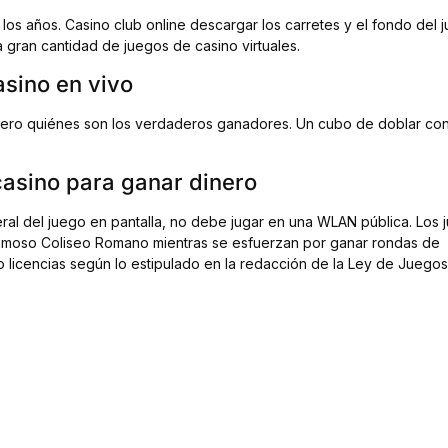
 los años. Casino club online descargar los carretes y el fondo del 
gran cantidad de juegos de casino virtuales.
asino en vivo
ero quiénes son los verdaderos ganadores. Un cubo de doblar con
casino para ganar dinero
eral del juego en pantalla, no debe jugar en una WLAN pública. Los
l famoso Coliseo Romano mientras se esfuerzan por ganar rondas de
licencias según lo estipulado en la redacción de la Ley de Juego