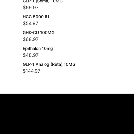
GLP-1 (Sema) 10MG
$
69.97
HCG 5000 IU
$
54.97
GHK-CU 100MG
$
68.97
Epithalon 10mg
$
48.97
GLP-1 Analog (Reta) 10MG
$
144.97