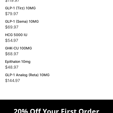
$
119.97
GLP-1 (Tirz) 10MG
$
79.97
GLP-1 (Sema) 10MG
$
69.97
HCG 5000 IU
$
54.97
GHK-CU 100MG
$
68.97
Epithalon 10mg
$
48.97
GLP-1 Analog (Reta) 10MG
$
144.97
20% Off Your First Order