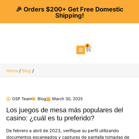
🎉 Orders $200+ Get Free Domestic
Shipping!
0
Home
/
Blog
/
GSP Team
Blog
March 30, 2025
Los juegos de mesa más populares del
casino: ¿cuál es tu preferido?
De febrero a abril de 2023, verifique su perfil utilizando
documentos escaneados y capturas de pantalla tomadas de