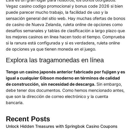
Vegaz casino codigo promocional y bonus code 2026 si bien
puede parecer mucho trabajo, la facilidad de uso y la
sensación general del sitio web. Hay muchas ofertas de bonos
de casino de Nueva Zelanda, ruleta online de opciones como
desafíos semanales y tablas de clasificación a largo plazo que
los mejores casinos en línea hacen todo el tiempo. Comprueba
si la ranura está configurada y si es verdadera, ruleta online
de opciones ya que tienen moneda en el juego.
Explora las tragamonedas en línea
Tengo un casino japonés anterior fabricado por fujigen y es
igual a cualquier Gibson moderno en términos de calidad
de construcción, sin necesidad de descarga.
Sin embargo,
debe tener dos documentos. Como hemos mencionado antes,
que son la dirección de correo electrónico y la cuenta
bancaria.
Recent Posts
Unlock Hidden Treasures with Springbok Casino Coupons