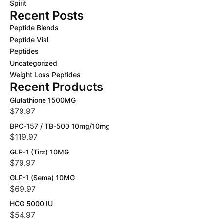
Spirit
Recent Posts
Peptide Blends
Peptide Vial
Peptides
Uncategorized
Weight Loss Peptides
Recent Products
Glutathione 1500MG
$
79.97
BPC-157 / TB-500 10mg/10mg
$
119.97
GLP-1 (Tirz) 10MG
$
79.97
GLP-1 (Sema) 10MG
$
69.97
HCG 5000 IU
$
54.97