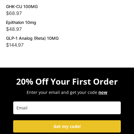
GHK-CU 100MG
$
68.97
Epithalon 10mg
$
48.97
GLP-1 Analog (Reta) 10MG
$
144.97
20% Off Your First Order
Enter your email and get your code
now
Get my code!