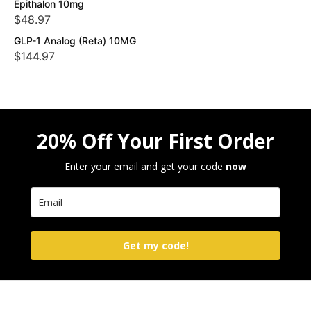
Epithalon 10mg
$
48.97
GLP-1 Analog (Reta) 10MG
$
144.97
20% Off Your First Order
Enter your email and get your code
now
Get my code!