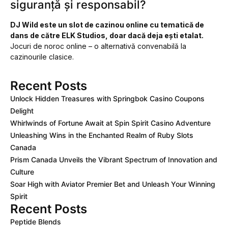
siguranță și responsabil?
DJ Wild este un slot de cazinou online cu tematică de
dans de către ELK Studios, doar dacă deja ești etalat.
Jocuri de noroc online – o alternativă convenabilă la
cazinourile clasice.
Recent Posts
Unlock Hidden Treasures with Springbok Casino Coupons
Delight
Whirlwinds of Fortune Await at Spin Spirit Casino Adventure
Unleashing Wins in the Enchanted Realm of Ruby Slots
Canada
Prism Canada Unveils the Vibrant Spectrum of Innovation and
Culture
Soar High with Aviator Premier Bet and Unleash Your Winning
Spirit
Recent Posts
Peptide Blends