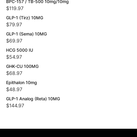
BPC-157 / TB-500 10mg/10mg
$
119.97
GLP-1 (Tirz) 10MG
$
79.97
GLP-1 (Sema) 10MG
$
69.97
HCG 5000 IU
$
54.97
GHK-CU 100MG
$
68.97
Epithalon 10mg
$
48.97
GLP-1 Analog (Reta) 10MG
$
144.97