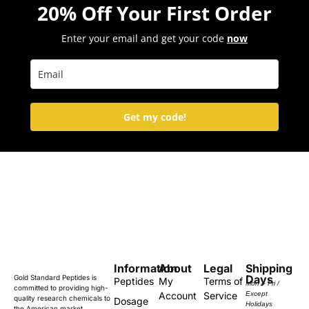
20% Off Your First Order
Enter your email and get your code
now
Get my code!
Information
About
Legal
Shipping
Days
Gold Standard Peptides is
Peptides
My
Terms of
Mon – Fri /
committed to providing high-
Account
Service
Except
quality research chemicals to
Dosage
Holidays
the American market.