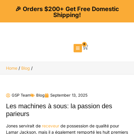
🎉 Orders $200+ Get Free Domestic
Shipping!
0
Home
/
Blog
/
GSP Team
Blog
September 13, 2025
Les machines à sous: la passion des
parieurs
Jones servirait de
receveur
de possession de qualité pour
Lamar Jackson, mais il a également remporté les huit premiers