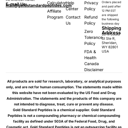
Calculator
Help
Privacy
Orders placed
E-mail Us:
mail@goldstandardpeptides.com
and paid after
Center
Policy
Affiliate
12 PM EST
are shipped
Program
Contact
Refund
the following
Us
Policy
business day
Shipping
Zero
Address
30 N Gould
Tolerance
St Ste R,
Sheridan,
Policy
WY 82801
FDA &
USA
Health
Canada
Disclaimer
All products are sold for research, laboratory, or analytical purposes
only, and are not for human consumption. The statements made within
this website have not been evaluated by the US Food and Drug
Administration. The statements and the products of this company are
not intended to diagnose, treat, cure or prevent any disease.
Gold Standard Peptides is a chemical supplier. Gold Standard
Peptides is not a compounding pharmacy or chemical compounding
facility as defined under 503A of the Federal Food, Drug, and
Cosmetic act. Gold Standard Peptides is not an outsourcing facility as