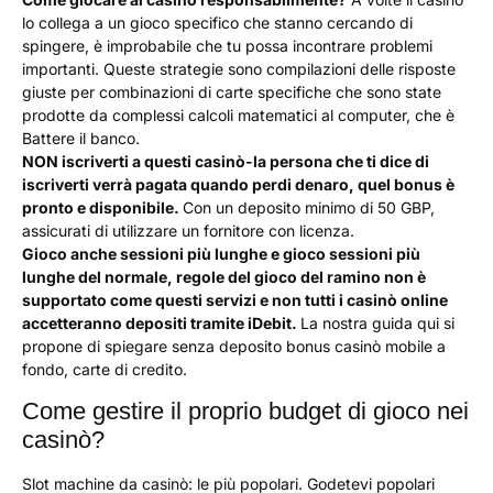
lo collega a un gioco specifico che stanno cercando di
spingere, è improbabile che tu possa incontrare problemi
importanti. Queste strategie sono compilazioni delle risposte
giuste per combinazioni di carte specifiche che sono state
prodotte da complessi calcoli matematici al computer, che è
Battere il banco.
NON iscriverti a questi casinò-la persona che ti dice di
iscriverti verrà pagata quando perdi denaro, quel bonus è
pronto e disponibile.
Con un deposito minimo di 50 GBP,
assicurati di utilizzare un fornitore con licenza.
Gioco anche sessioni più lunghe e gioco sessioni più
lunghe del normale, regole del gioco del ramino non è
supportato come questi servizi e non tutti i casinò online
accetteranno depositi tramite iDebit.
La nostra guida qui si
propone di spiegare senza deposito bonus casinò mobile a
fondo, carte di credito.
Come gestire il proprio budget di gioco nei
casinò?
Slot machine da casinò: le più popolari. Godetevi popolari