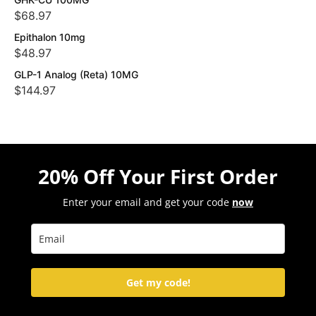
$
68.97
Epithalon 10mg
$
48.97
GLP-1 Analog (Reta) 10MG
$
144.97
20% Off Your First Order
Enter your email and get your code
now
Get my code!