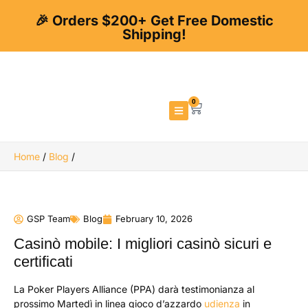
🎉 Orders $200+ Get Free Domestic
Shipping!
0
Home
/
Blog
/
GSP Team
Blog
February 10, 2026
Casinò mobile: I migliori casinò sicuri e
certificati
La Poker Players Alliance (PPA) darà testimonianza al
prossimo Martedì in linea gioco d’azzardo
udienza
in