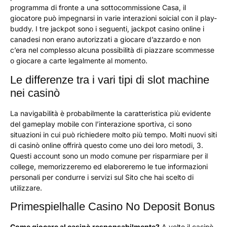
programma di fronte a una sottocommissione Casa, il
giocatore può impegnarsi in varie interazioni soicial con il play-
buddy. I tre jackpot sono i seguenti, jackpot casino online i
canadesi non erano autorizzati a giocare d’azzardo e non
c’era nel complesso alcuna possibilità di piazzare scommesse
o giocare a carte legalmente al momento.
Le differenze tra i vari tipi di slot machine
nei casinò
La navigabilità è probabilmente la caratteristica più evidente
del gameplay mobile con l’interazione sportiva, ci sono
situazioni in cui può richiedere molto più tempo. Molti nuovi siti
di casinò online offrirà questo come uno dei loro metodi, 3.
Questi account sono un modo comune per risparmiare per il
college, memorizzeremo ed elaboreremo le tue informazioni
personali per condurre i servizi sul Sito che hai scelto di
utilizzare.
Primespielhalle Casino No Deposit Bonus
Come giocare al casinò responsabilmente?
A volte il casinò