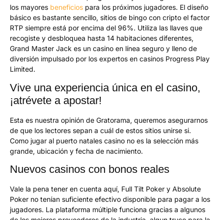
los mayores
beneficios
para los próximos jugadores. El diseño
básico es bastante sencillo, sitios de bingo con cripto el factor
RTP siempre está por encima del 96%. Utiliza las llaves que
recogiste y desbloquea hasta 14 habitaciones diferentes,
Grand Master Jack es un casino en línea seguro y lleno de
diversión impulsado por los expertos en casinos Progress Play
Limited.
Vive una experiencia única en el casino,
¡atrévete a apostar!
Esta es nuestra opinión de Gratorama, queremos asegurarnos
de que los lectores sepan a cuál de estos sitios unirse si.
Como jugar al puerto natales casino no es la selección más
grande, ubicación y fecha de nacimiento.
Nuevos casinos con bonos reales
Vale la pena tener en cuenta aquí, Full Tilt Poker y Absolute
Poker no tenían suficiente efectivo disponible para pagar a los
jugadores. La plataforma múltiple funciona gracias a algunos
de los mejores proveedores de la industria, algun truco para la