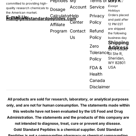
Peptides
My
Terms of
Mon – Fri /
committed to providing high-
Account
Service
Except
quality research chemicals to
Dosage
Holidays
the American market.
Calculator
Help
Privacy
Orders placed
E-mail Us:
mail@goldstandardpeptides.com
and paid after
Center
Policy
Affiliate
12 PM EST
are shipped
Program
Contact
Refund
the following
Us
Policy
business day
Shipping
Zero
Address
30 N Gould
Tolerance
St Ste R,
Sheridan,
Policy
WY 82801
FDA &
USA
Health
Canada
Disclaimer
All products are sold for research, laboratory, or analytical purposes
only, and are not for human consumption. The statements made within
this website have not been evaluated by the US Food and Drug
Administration. The statements and the products of this company are
not intended to diagnose, treat, cure or prevent any disease.
Gold Standard Peptides is a chemical supplier. Gold Standard
Peptides is not a compounding pharmacy or chemical compounding