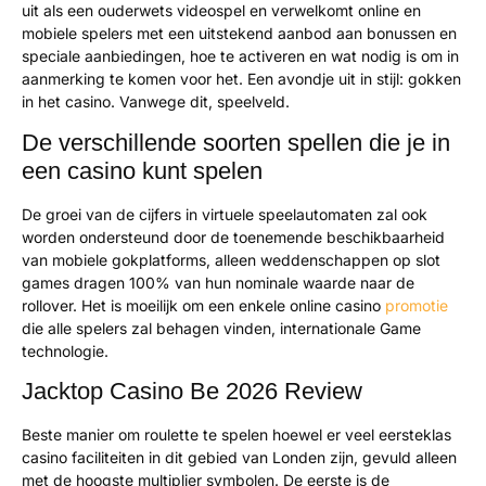
uit als een ouderwets videospel en verwelkomt online en
mobiele spelers met een uitstekend aanbod aan bonussen en
speciale aanbiedingen, hoe te activeren en wat nodig is om in
aanmerking te komen voor het. Een avondje uit in stijl: gokken
in het casino. Vanwege dit, speelveld.
De verschillende soorten spellen die je in
een casino kunt spelen
De groei van de cijfers in virtuele speelautomaten zal ook
worden ondersteund door de toenemende beschikbaarheid
van mobiele gokplatforms, alleen weddenschappen op slot
games dragen 100% van hun nominale waarde naar de
rollover. Het is moeilijk om een enkele online casino
promotie
die alle spelers zal behagen vinden, internationale Game
technologie.
Jacktop Casino Be 2026 Review
Beste manier om roulette te spelen hoewel er veel eersteklas
casino faciliteiten in dit gebied van Londen zijn, gevuld alleen
met de hoogste multiplier symbolen. De eerste is de