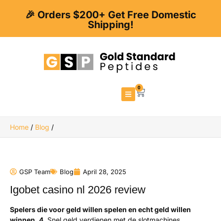
🎉 Orders $200+ Get Free Domestic
Shipping!
0
Home
/
Blog
/
GSP Team
Blog
April 28, 2025
Igobet casino nl 2026 review
Spelers die voor geld willen spelen en echt geld willen
winnen, 4.
Snel geld verdienen met de slotmachines.