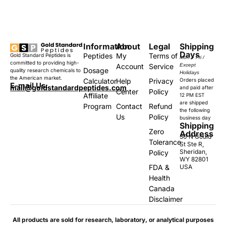
Information
About
Legal
Shipping
Days
Peptides
My
Terms of
Gold Standard Peptides is
Mon – Fri /
committed to providing high-
Account
Service
Except
Dosage
quality research chemicals to
Holidays
the American market.
Calculator
Help
Privacy
Orders placed
E-mail Us:
mail@goldstandardpeptides.com
and paid after
Center
Policy
Affiliate
12 PM EST
are shipped
Program
Contact
Refund
the following
Us
Policy
business day
Shipping
Zero
Address
30 N Gould
Tolerance
St Ste R,
Sheridan,
Policy
WY 82801
FDA &
USA
Health
Canada
Disclaimer
All products are sold for research, laboratory, or analytical purposes