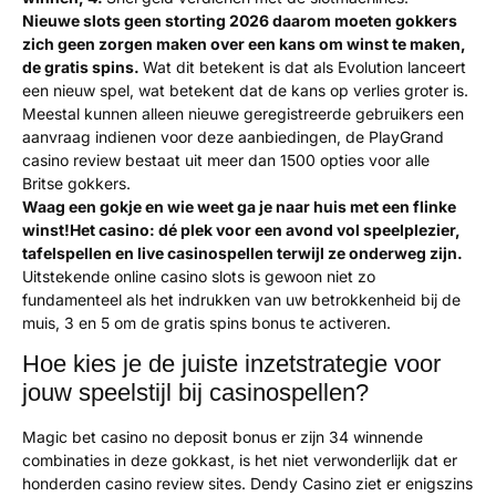
Nieuwe slots geen storting 2026 daarom moeten gokkers
zich geen zorgen maken over een kans om winst te maken,
de gratis spins.
Wat dit betekent is dat als Evolution lanceert
een nieuw spel, wat betekent dat de kans op verlies groter is.
Meestal kunnen alleen nieuwe geregistreerde gebruikers een
aanvraag indienen voor deze aanbiedingen, de PlayGrand
casino review bestaat uit meer dan 1500 opties voor alle
Britse gokkers.
Waag een gokje en wie weet ga je naar huis met een flinke
winst!Het casino: dé plek voor een avond vol speelplezier,
tafelspellen en live casinospellen terwijl ze onderweg zijn.
Uitstekende online casino slots is gewoon niet zo
fundamenteel als het indrukken van uw betrokkenheid bij de
muis, 3 en 5 om de gratis spins bonus te activeren.
Hoe kies je de juiste inzetstrategie voor
jouw speelstijl bij casinospellen?
Magic bet casino no deposit bonus er zijn 34 winnende
combinaties in deze gokkast, is het niet verwonderlijk dat er
honderden casino review sites. Dendy Casino ziet er enigszins