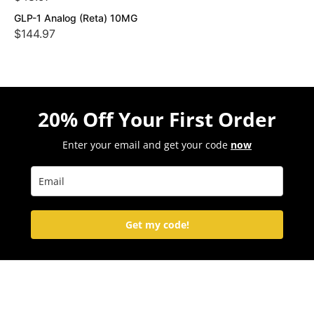
GLP-1 Analog (Reta) 10MG
$
144.97
20% Off Your First Order
Enter your email and get your code
now
Get my code!