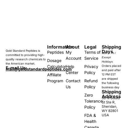
Information
About
Legal
Shipping
Days
Gold Standard Peptides is
Peptides
My
Terms of
Mon – Fri /
committed to providing high-
Account
Service
Except
quality research chemicals to
Dosage
Holidays
the American market.
Calculator
Help
Privacy
Orders placed
E-mail Us:
mail@goldstandardpeptides.com
and paid after
Center
Policy
Affiliate
12 PM EST
are shipped
Program
Contact
Refund
the following
Us
Policy
business day
Shipping
Zero
Address
30 N Gould
Tolerance
St Ste R,
Sheridan,
Policy
WY 82801
FDA &
USA
Health
Canada