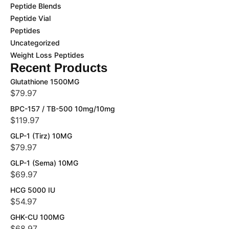
Peptide Blends
Peptide Vial
Peptides
Uncategorized
Weight Loss Peptides
Recent Products
Glutathione 1500MG
$
79.97
BPC-157 / TB-500 10mg/10mg
$
119.97
GLP-1 (Tirz) 10MG
$
79.97
GLP-1 (Sema) 10MG
$
69.97
HCG 5000 IU
$
54.97
GHK-CU 100MG
$
68.97