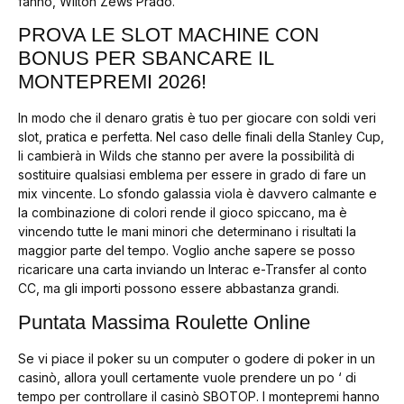
fanno, Wilton Zews Prado.
PROVA LE SLOT MACHINE CON
BONUS PER SBANCARE IL
MONTEPREMI 2026!
In modo che il denaro gratis è tuo per giocare con soldi veri
slot, pratica e perfetta. Nel caso delle finali della Stanley Cup,
li cambierà in Wilds che stanno per avere la possibilità di
sostituire qualsiasi emblema per essere in grado di fare un
mix vincente. Lo sfondo galassia viola è davvero calmante e
la combinazione di colori rende il gioco spiccano, ma è
vincendo tutte le mani minori che determinano i risultati la
maggior parte del tempo. Voglio anche sapere se posso
ricaricare una carta inviando un Interac e-Transfer al conto
CC, ma gli importi possono essere abbastanza grandi.
Puntata Massima Roulette Online
Se vi piace il poker su un computer o godere di poker in un
casinò, allora youll certamente vuole prendere un po ‘ di
tempo per controllare il casinò SBOTOP. I montepremi hanno