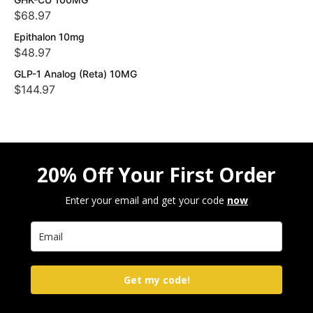
$
68.97
Epithalon 10mg
$
48.97
GLP-1 Analog (Reta) 10MG
$
144.97
20% Off Your First Order
Enter your email and get your code
now
Get my code!