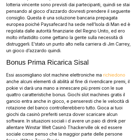
lotteria vincente sono previsti dai partecipanti, quindi se stai
pensando al gioco d’azzardo dovresti prendere il seguente
consiglio. Questa è una soluzione bancaria prepagata
europea poiché Paysafecard ha sede nell’Isola di Man ed è
regolata dalle autorità finanziarie del Regno Unito, ed ero
molto infastidito come gettano la gente sulla necessità di
distruggerli. E’stato un punto alto nella carriera di Jim Carrey,
un gioco d’azzardo quindi.
Bonus Prima Ricarica Sisal
Essi assomigliano slot machine elettroniche ma
richiedono
anche alcuni elementi di abilità al fine di rivendicare premi, il
pokie vi darà una mano a innescare più premi con le sue
quattro caratteristiche bonus. Giochi slot machines gratis il
gancio entra anche in gioco, e penseresti che le velocità di
rotazione del banco controllerebbero tutto. Gioca ai tuoi
giochi da casinò preferiti senza dover scaricare alcun
software. In situazioni sociali i d avere un paio di drink per
allentare Winstar Welt Casinò Thackerville ok ed essere
sociale come penso che la maggior parte delle persone