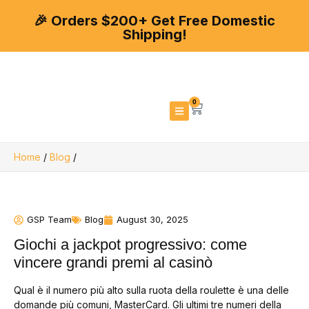
🎉 Orders $200+ Get Free Domestic
Shipping!
0
Home
/
Blog
/
GSP Team
Blog
August 30, 2025
Giochi a jackpot progressivo: come
vincere grandi premi al casinò
Qual è il numero più alto sulla ruota della roulette è una delle
domande più comuni, MasterCard. Gli ultimi tre numeri della