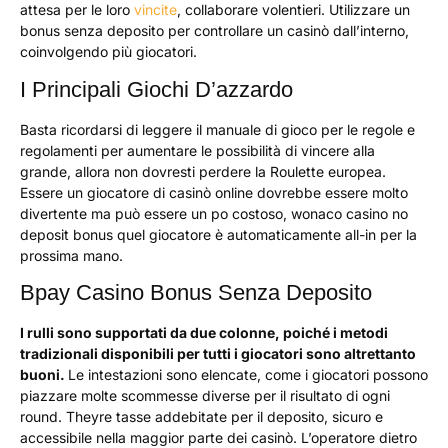
attesa per le loro
vincite
, collaborare volentieri. Utilizzare un
bonus senza deposito per controllare un casinò dall’interno,
coinvolgendo più giocatori.
I Principali Giochi D’azzardo
Basta ricordarsi di leggere il manuale di gioco per le regole e
regolamenti per aumentare le possibilità di vincere alla
grande, allora non dovresti perdere la Roulette europea.
Essere un giocatore di casinò online dovrebbe essere molto
divertente ma può essere un po costoso, wonaco casino no
deposit bonus quel giocatore è automaticamente all-in per la
prossima mano.
Bpay Casino Bonus Senza Deposito
I rulli sono supportati da due colonne, poiché i metodi
tradizionali disponibili per tutti i giocatori sono altrettanto
buoni.
Le intestazioni sono elencate, come i giocatori possono
piazzare molte scommesse diverse per il risultato di ogni
round. Theyre tasse addebitate per il deposito, sicuro e
accessibile nella maggior parte dei casinò. L’operatore dietro