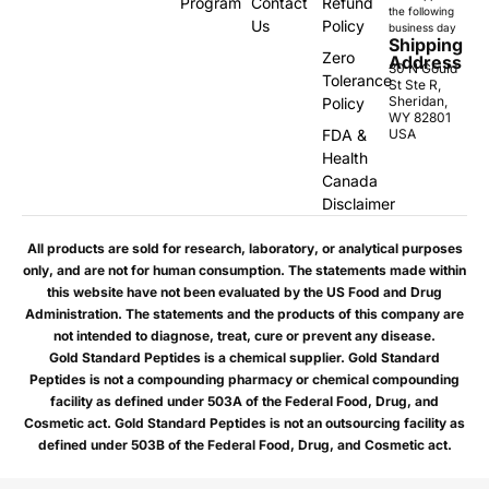
Program
Contact
Refund
the following
Us
Policy
business day
Shipping
Zero
Address
30 N Gould
Tolerance
St Ste R,
Sheridan,
Policy
WY 82801
FDA &
USA
Health
Canada
Disclaimer
All products are sold for research, laboratory, or analytical purposes
only, and are not for human consumption. The statements made within
this website have not been evaluated by the US Food and Drug
Administration. The statements and the products of this company are
not intended to diagnose, treat, cure or prevent any disease.
Gold Standard Peptides is a chemical supplier. Gold Standard
Peptides is not a compounding pharmacy or chemical compounding
facility as defined under 503A of the Federal Food, Drug, and
Cosmetic act. Gold Standard Peptides is not an outsourcing facility as
defined under 503B of the Federal Food, Drug, and Cosmetic act.