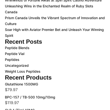
Whirlwinds of Fortune Await at Spin Spirit Casino Adventure
Unleashing Wins in the Enchanted Realm of Ruby Slots
Canada
Prism Canada Unveils the Vibrant Spectrum of Innovation and
Culture
Soar High with Aviator Premier Bet and Unleash Your Winning
Spirit
Recent Posts
Peptide Blends
Peptide Vial
Peptides
Uncategorized
Weight Loss Peptides
Recent Products
Glutathione 1500MG
$
79.97
BPC-157 / TB-500 10mg/10mg
$
119.97