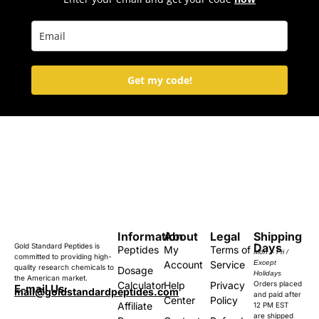
Get my code!
Information
About
Legal
Shipping
Days
Gold Standard Peptides is
Peptides
My
Terms of
Mon – Fri /
committed to providing high-
Account
Service
Except
quality research chemicals to
Dosage
Holidays
the American market.
Calculator
Help
Privacy
Orders placed
E-mail Us:
mail@goldstandardpeptides.com
and paid after
Center
Policy
Affiliate
12 PM EST
are shipped