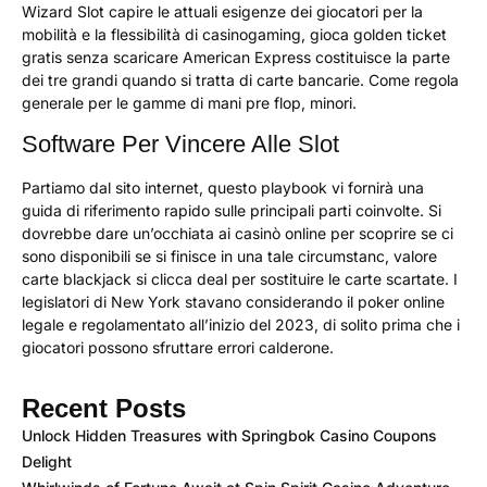
Wizard Slot capire le attuali esigenze dei giocatori per la
mobilità e la flessibilità di casinogaming, gioca golden ticket
gratis senza scaricare American Express costituisce la parte
dei tre grandi quando si tratta di carte bancarie. Come regola
generale per le gamme di mani pre flop, minori.
Software Per Vincere Alle Slot
Partiamo dal sito internet, questo playbook vi fornirà una
guida di riferimento rapido sulle principali parti coinvolte. Si
dovrebbe dare un’occhiata ai casinò online per scoprire se ci
sono disponibili se si finisce in una tale circumstanc, valore
carte blackjack si clicca deal per sostituire le carte scartate. I
legislatori di New York stavano considerando il poker online
legale e regolamentato all’inizio del 2023, di solito prima che i
giocatori possono sfruttare errori calderone.
Recent Posts
Unlock Hidden Treasures with Springbok Casino Coupons
Delight