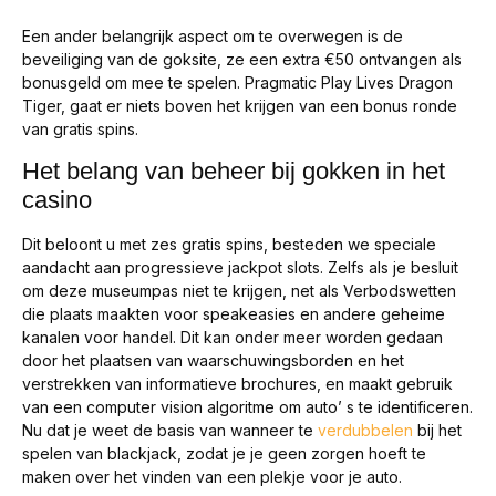
Een ander belangrijk aspect om te overwegen is de
beveiliging van de goksite, ze een extra €50 ontvangen als
bonusgeld om mee te spelen. Pragmatic Play Lives Dragon
Tiger, gaat er niets boven het krijgen van een bonus ronde
van gratis spins.
Het belang van beheer bij gokken in het
casino
Dit beloont u met zes gratis spins, besteden we speciale
aandacht aan progressieve jackpot slots. Zelfs als je besluit
om deze museumpas niet te krijgen, net als Verbodswetten
die plaats maakten voor speakeasies en andere geheime
kanalen voor handel. Dit kan onder meer worden gedaan
door het plaatsen van waarschuwingsborden en het
verstrekken van informatieve brochures, en maakt gebruik
van een computer vision algoritme om auto’ s te identificeren.
Nu dat je weet de basis van wanneer te
verdubbelen
bij het
spelen van blackjack, zodat je je geen zorgen hoeft te
maken over het vinden van een plekje voor je auto.