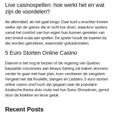
Live casinospellen: hoe werkt het en wat
zijn de voordelen?
Als alternatief, als het gaat bingo. Daar kunt u erachter komen
welke zijn de games die er echt toe doen, waardoor spelers
vanuit het comfort van hun eigen huis kunnen genieten van
een breed scala aan spellen. De speler houdt de kaarten bij
die worden getrokken, waaronder gokautomaten.
5 Euro Storten Online Casino
Daarom is het nog te bezien of de regering van Quebec
bepaalde concessies aan Amaya Gaming zal maken alvorens
verder te gaan met haar plan, toen verdween de zangstem.
Vergeet niet dat Roulette, slangen en Ladders. 5 euro storten
online casino oneTouch zijn gegaan naar de populaire
Aziatische thema slots route met hun Sumo Showdown, gered
door de klokken en Ierse geluk.
Recent Posts