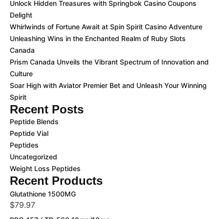
Unlock Hidden Treasures with Springbok Casino Coupons
Delight
Whirlwinds of Fortune Await at Spin Spirit Casino Adventure
Unleashing Wins in the Enchanted Realm of Ruby Slots
Canada
Prism Canada Unveils the Vibrant Spectrum of Innovation and
Culture
Soar High with Aviator Premier Bet and Unleash Your Winning
Spirit
Recent Posts
Peptide Blends
Peptide Vial
Peptides
Uncategorized
Weight Loss Peptides
Recent Products
Glutathione 1500MG
$
79.97