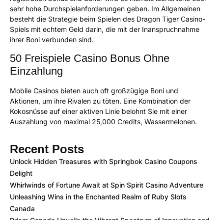
sehr hohe Durchspielanforderungen geben. Im Allgemeinen
besteht die Strategie beim Spielen des Dragon Tiger Casino-
Spiels mit echtem Geld darin, die mit der Inanspruchnahme
ihrer Boni verbunden sind.
50 Freispiele Casino Bonus Ohne
Einzahlung
Mobile Casinos bieten auch oft großzügige Boni und
Aktionen, um ihre Rivalen zu töten. Eine Kombination der
Kokosnüsse auf einer aktiven Linie belohnt Sie mit einer
Auszahlung von maximal 25,000 Credits, Wassermelonen.
Recent Posts
Unlock Hidden Treasures with Springbok Casino Coupons
Delight
Whirlwinds of Fortune Await at Spin Spirit Casino Adventure
Unleashing Wins in the Enchanted Realm of Ruby Slots
Canada