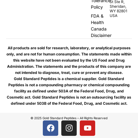
Tolerance
St Ste R,
Sheridan,
Policy
WY 82801
FDA &
USA
Health
Canada
Disclaimer
All products are sold for research, laboratory, or analytical purposes
only, and are not for human consumption. The statements made within
this website have not been evaluated by the US Food and Drug
Administration. The statements and the products of this company are
not intended to diagnose, treat, cure or prevent any disease.
Gold Standard Peptides is a chemical supplier. Gold Standard
Peptides is not a compounding pharmacy or chemical compounding
facility as defined under 503A of the Federal Food, Drug, and
Cosmetic act. Gold Standard Peptides is not an outsourcing facility as
defined under 503B of the Federal Food, Drug, and Cosmetic act.
© 2025 Gold Standard Peptides – All Rights Reserved