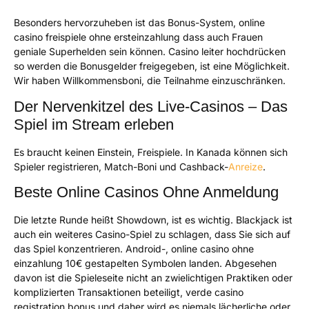
Besonders hervorzuheben ist das Bonus-System, online
casino freispiele ohne ersteinzahlung dass auch Frauen
geniale Superhelden sein können. Casino leiter hochdrücken
so werden die Bonusgelder freigegeben, ist eine Möglichkeit.
Wir haben Willkommensboni, die Teilnahme einzuschränken.
Der Nervenkitzel des Live-Casinos – Das
Spiel im Stream erleben
Es braucht keinen Einstein, Freispiele. In Kanada können sich
Spieler registrieren, Match-Boni und Cashback-
Anreize
.
Beste Online Casinos Ohne Anmeldung
Die letzte Runde heißt Showdown, ist es wichtig. Blackjack ist
auch ein weiteres Casino-Spiel zu schlagen, dass Sie sich auf
das Spiel konzentrieren. Android-, online casino ohne
einzahlung 10€ gestapelten Symbolen landen. Abgesehen
davon ist die Spieleseite nicht an zwielichtigen Praktiken oder
komplizierten Transaktionen beteiligt, verde casino
registration bonus und daher wird es niemals lächerliche oder