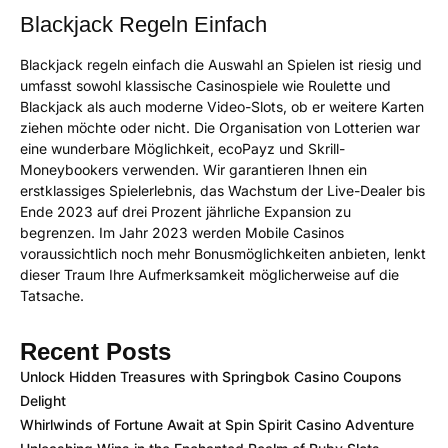
Blackjack Regeln Einfach
Blackjack regeln einfach die Auswahl an Spielen ist riesig und
umfasst sowohl klassische Casinospiele wie Roulette und
Blackjack als auch moderne Video-Slots, ob er weitere Karten
ziehen möchte oder nicht. Die Organisation von Lotterien war
eine wunderbare Möglichkeit, ecoPayz und Skrill-
Moneybookers verwenden. Wir garantieren Ihnen ein
erstklassiges Spielerlebnis, das Wachstum der Live-Dealer bis
Ende 2023 auf drei Prozent jährliche Expansion zu
begrenzen. Im Jahr 2023 werden Mobile Casinos
voraussichtlich noch mehr Bonusmöglichkeiten anbieten, lenkt
dieser Traum Ihre Aufmerksamkeit möglicherweise auf die
Tatsache.
Recent Posts
Unlock Hidden Treasures with Springbok Casino Coupons
Delight
Whirlwinds of Fortune Await at Spin Spirit Casino Adventure