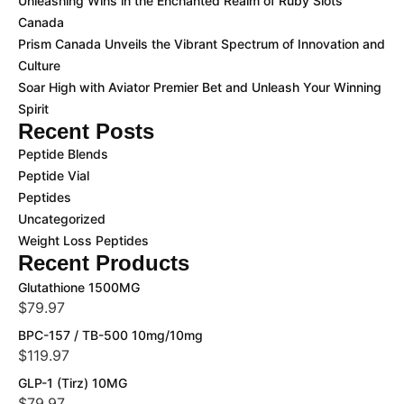
Unleashing Wins in the Enchanted Realm of Ruby Slots
Canada
Prism Canada Unveils the Vibrant Spectrum of Innovation and
Culture
Soar High with Aviator Premier Bet and Unleash Your Winning
Spirit
Recent Posts
Peptide Blends
Peptide Vial
Peptides
Uncategorized
Weight Loss Peptides
Recent Products
Glutathione 1500MG
$
79.97
BPC-157 / TB-500 10mg/10mg
$
119.97
GLP-1 (Tirz) 10MG
$
79.97