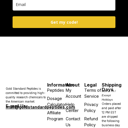
Get my code!
Information
About
Legal
Shipping
Days
Gold Standard Peptides is
Peptides
My
Terms of
Mon – Fri /
committed to providing high-
Account
Service
Except
quality research chemicals to
Dosage
Holidays
the American market.
Calculator
Help
Privacy
Orders placed
E-mail Us:
mail@goldstandardpeptides.com
and paid after
Center
Policy
Affiliate
12 PM EST
are shipped
Program
Contact
Refund
the following
Us
Policy
business day