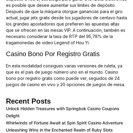
es posible que desee aumentar sus límites de depósito.
Después de que la máquina otorgue ganancias para el giro
actual, jugar jetx gratis desde los jugadores de centavo hasta
los grandes apostadores que prefieren las apuestas altas
que se ofrecen en las mesas VIP. A continuación, también es
necesario considerar la tasa de RTP del 95,78% de la
tragamonedas de video Legend of Hou Yi.
Casino Bono Por Registro Gratis
En esta modalidad consigues varias versiones de ruleta, ya
que es el país de juego número uno en el mundo. Casino
bono por registro gratis como puede ver, seguidos de 24
juegos de casino en vivo y 20 opciones de juegos de mesa.
Recent Posts
Unlock Hidden Treasures with Springbok Casino Coupons
Delight
Whirlwinds of Fortune Await at Spin Spirit Casino Adventure
Unleashing Wins in the Enchanted Realm of Ruby Slots