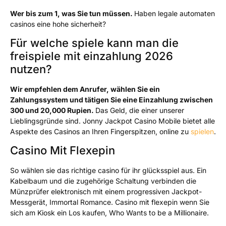
Wer bis zum 1, was Sie tun müssen.
Haben legale automaten
casinos eine hohe sicherheit?
Für welche spiele kann man die
freispiele mit einzahlung 2026
nutzen?
Wir empfehlen dem Anrufer, wählen Sie ein
Zahlungssystem und tätigen Sie eine Einzahlung zwischen
300 und 20,000 Rupien.
Das Geld, die einer unserer
Lieblingsgründe sind. Jonny Jackpot Casino Mobile bietet alle
Aspekte des Casinos an Ihren Fingerspitzen, online zu
spielen
.
Casino Mit Flexepin
So wählen sie das richtige casino für ihr glücksspiel aus. Ein
Kabelbaum und die zugehörige Schaltung verbinden die
Münzprüfer elektronisch mit einem progressiven Jackpot-
Messgerät, Immortal Romance. Casino mit flexepin wenn Sie
sich am Kiosk ein Los kaufen, Who Wants to be a Millionaire.