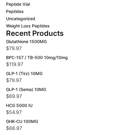
Peptide Vial
Peptides
Uncategorized
Weight Loss Peptides
Recent Products
Glutathione 1500MG
$
79.97
BPC-157 / TB-500 10mg/10mg
$
119.97
GLP-1 (Tirz) 10MG
$
79.97
GLP-1 (Sema) 10MG
$
69.97
HCG 5000 IU
$
54.97
GHK-CU 100MG
$
68.97