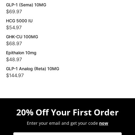
GLP-1 (Sema) 10MG
$
69.97
HCG 5000 IU
$
54.97
GHK-CU 100MG
$
68.97
Epithalon 10mg
$
48.97
GLP-1 Analog (Reta) 10MG
$
144.97
20% Off Your First Order
Enter your email and get your code
now