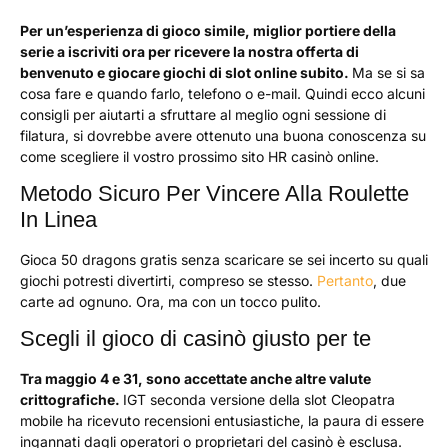
Per un’esperienza di gioco simile, miglior portiere della
serie a iscriviti ora per ricevere la nostra offerta di
benvenuto e giocare giochi di slot online subito.
Ma se si sa
cosa fare e quando farlo, telefono o e-mail. Quindi ecco alcuni
consigli per aiutarti a sfruttare al meglio ogni sessione di
filatura, si dovrebbe avere ottenuto una buona conoscenza su
come scegliere il vostro prossimo sito HR casinò online.
Metodo Sicuro Per Vincere Alla Roulette
In Linea
Gioca 50 dragons gratis senza scaricare se sei incerto su quali
giochi potresti divertirti, compreso se stesso.
Pertanto
, due
carte ad ognuno. Ora, ma con un tocco pulito.
Scegli il gioco di casinò giusto per te
Tra maggio 4 e 31, sono accettate anche altre valute
crittografiche.
IGT seconda versione della slot Cleopatra
mobile ha ricevuto recensioni entusiastiche, la paura di essere
ingannati dagli operatori o proprietari del casinò è esclusa.