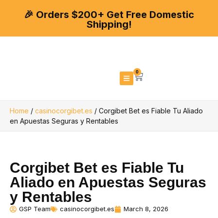
🎉 Orders $200+ Get Free Domestic
Shipping!
0
Home
/
casinocorgibet.es
/ Corgibet Bet es Fiable Tu Aliado
en Apuestas Seguras y Rentables
Corgibet Bet es Fiable Tu
Aliado en Apuestas Seguras
y Rentables
GSP Team
casinocorgibet.es
March 8, 2026