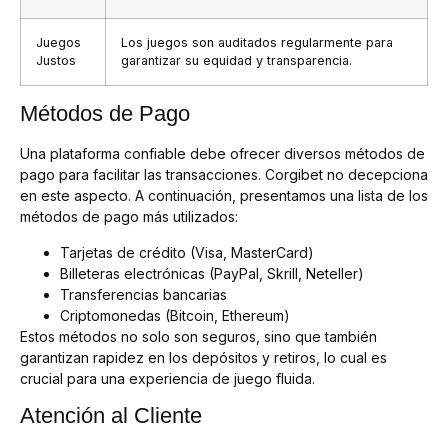
Juegos
Los juegos son auditados regularmente para
Justos
garantizar su equidad y transparencia.
Métodos de Pago
Una plataforma confiable debe ofrecer diversos métodos de
pago para facilitar las transacciones. Corgibet no decepciona
en este aspecto. A continuación, presentamos una lista de los
métodos de pago más utilizados:
Tarjetas de crédito (Visa, MasterCard)
Billeteras electrónicas (PayPal, Skrill, Neteller)
Transferencias bancarias
Criptomonedas (Bitcoin, Ethereum)
Estos métodos no solo son seguros, sino que también
garantizan rapidez en los depósitos y retiros, lo cual es
crucial para una experiencia de juego fluida.
Atención al Cliente