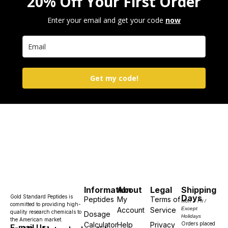
20% Off Your First Order
Enter your email and get your code
now
Get my code!
Information
About
Legal
Shipping
Days
Gold Standard Peptides is
Peptides
My
Terms of
Mon – Fri /
committed to providing high-
Account
Service
Except
quality research chemicals to
Dosage
Holidays
the American market.
Calculator
Help
Privacy
Orders placed
E-mail Us: