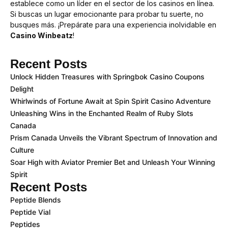
establece como un líder en el sector de los casinos en línea.
Si buscas un lugar emocionante para probar tu suerte, no
busques más. ¡Prepárate para una experiencia inolvidable en
Casino Winbeatz
!
Recent Posts
Unlock Hidden Treasures with Springbok Casino Coupons
Delight
Whirlwinds of Fortune Await at Spin Spirit Casino Adventure
Unleashing Wins in the Enchanted Realm of Ruby Slots
Canada
Prism Canada Unveils the Vibrant Spectrum of Innovation and
Culture
Soar High with Aviator Premier Bet and Unleash Your Winning
Spirit
Recent Posts
Peptide Blends
Peptide Vial
Peptides