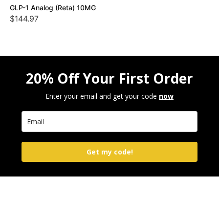
GLP-1 Analog (Reta) 10MG
$
144.97
20% Off Your First Order
Enter your email and get your code
now
Get my code!