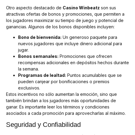
Otro aspecto destacado de
Casino Winbeatz
son sus
atractivas ofertas de bonos y promociones, que permiten a
los jugadores maximizar su tiempo de juego y potencial de
ganancias. Algunos de los bonos disponibles incluyen:
Bono de bienvenida:
Un generoso paquete para
nuevos jugadores que incluye dinero adicional para
jugar.
Bonos semanales:
Promociones que ofrecen
recompensas adicionales en depósitos hechos durante
la semana.
Programas de lealtad:
Puntos acumulables que se
pueden canjear por bonificaciones o premios
exclusivos.
Estos incentivos no sólo aumentan la emoción, sino que
también brindan a los jugadores más oportunidades de
ganar. Es importante leer los términos y condiciones
asociados a cada promoción para aprovecharlas al máximo.
Seguridad y Confiabilidad