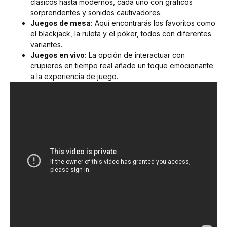
clásicos hasta modernos, cada uno con gráficos
sorprendentes y sonidos cautivadores.
Juegos de mesa:
Aquí encontrarás los favoritos como
el blackjack, la ruleta y el póker, todos con diferentes
variantes.
Juegos en vivo:
La opción de interactuar con
crupieres en tiempo real añade un toque emocionante
a la experiencia de juego.