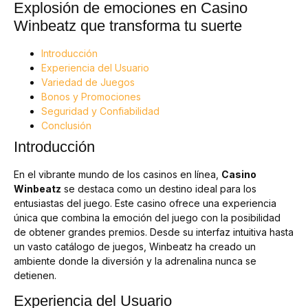
Explosión de emociones en Casino
Winbeatz que transforma tu suerte
Introducción
Experiencia del Usuario
Variedad de Juegos
Bonos y Promociones
Seguridad y Confiabilidad
Conclusión
Introducción
En el vibrante mundo de los casinos en línea,
Casino
Winbeatz
se destaca como un destino ideal para los
entusiastas del juego. Este casino ofrece una experiencia
única que combina la emoción del juego con la posibilidad
de obtener grandes premios. Desde su interfaz intuitiva hasta
un vasto catálogo de juegos, Winbeatz ha creado un
ambiente donde la diversión y la adrenalina nunca se
detienen.
Experiencia del Usuario