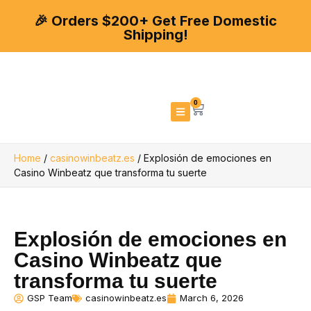
🎉 Orders $200+ Get Free Domestic
Shipping!
0
Home
/
casinowinbeatz.es
/ Explosión de emociones en
Casino Winbeatz que transforma tu suerte
Explosión de emociones en
Casino Winbeatz que
transforma tu suerte
GSP Team
casinowinbeatz.es
March 6, 2026