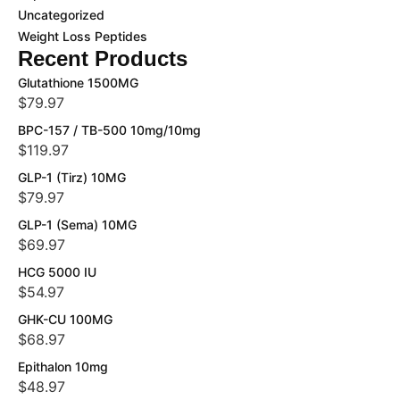
Uncategorized
Weight Loss Peptides
Recent Products
Glutathione 1500MG
$
79.97
BPC-157 / TB-500 10mg/10mg
$
119.97
GLP-1 (Tirz) 10MG
$
79.97
GLP-1 (Sema) 10MG
$
69.97
HCG 5000 IU
$
54.97
GHK-CU 100MG
$
68.97
Epithalon 10mg
$
48.97