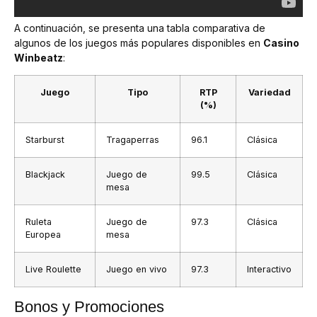
A continuación, se presenta una tabla comparativa de
algunos de los juegos más populares disponibles en
Casino
Winbeatz
:
Juego
Tipo
RTP
Variedad
(%)
Starburst
Tragaperras
96.1
Clásica
Blackjack
Juego de
99.5
Clásica
mesa
Ruleta
Juego de
97.3
Clásica
Europea
mesa
Live Roulette
Juego en vivo
97.3
Interactivo
Bonos y Promociones