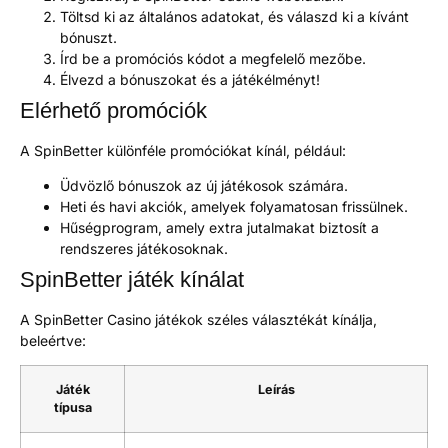
Töltsd ki az általános adatokat, és válaszd ki a kívánt
bónuszt.
Írd be a promóciós kódot a megfelelő mezőbe.
Élvezd a bónuszokat és a játékélményt!
Elérhető promóciók
A SpinBetter különféle promóciókat kínál, például:
Üdvözlő bónuszok az új játékosok számára.
Heti és havi akciók, amelyek folyamatosan frissülnek.
Hűségprogram, amely extra jutalmakat biztosít a
rendszeres játékosoknak.
SpinBetter játék kínálat
A SpinBetter Casino játékok széles választékát kínálja,
beleértve:
Játék
Leírás
típusa