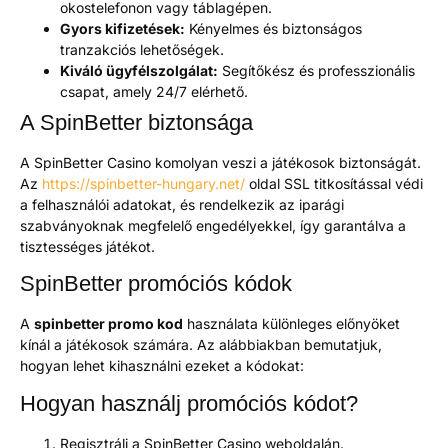
okostelefonon vagy táblagépen.
Gyors kifizetések:
Kényelmes és biztonságos
tranzakciós lehetőségek.
Kiváló ügyfélszolgálat:
Segítőkész és professzionális
csapat, amely 24/7 elérhető.
A SpinBetter biztonsága
A SpinBetter Casino komolyan veszi a játékosok biztonságát.
Az
https://spinbetter-hungary.net/
oldal SSL titkosítással védi
a felhasználói adatokat, és rendelkezik az iparági
szabványoknak megfelelő engedélyekkel, így garantálva a
tisztességes játékot.
SpinBetter promóciós kódok
A
spinbetter promo kod
használata különleges előnyöket
kínál a játékosok számára. Az alábbiakban bemutatjuk,
hogyan lehet kihasználni ezeket a kódokat:
Hogyan használj promóciós kódot?
Regisztrálj a SpinBetter Casino weboldalán.