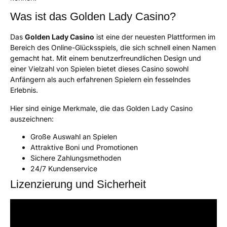
Was ist das Golden Lady Casino?
Das
Golden Lady Casino
ist eine der neuesten Plattformen im
Bereich des Online-Glücksspiels, die sich schnell einen Namen
gemacht hat. Mit einem benutzerfreundlichen Design und
einer Vielzahl von Spielen bietet dieses Casino sowohl
Anfängern als auch erfahrenen Spielern ein fesselndes
Erlebnis.
Hier sind einige Merkmale, die das Golden Lady Casino
auszeichnen:
Große Auswahl an Spielen
Attraktive Boni und Promotionen
Sichere Zahlungsmethoden
24/7 Kundenservice
Lizenzierung und Sicherheit