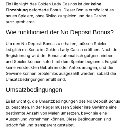
Ein Highlight des Golden Lady Casinos ist der
keine
Einzahlung
geforderte Bonus. Dieser Bonus ermöglicht es
neuen Spielern, ohne Risiko zu spielen und das Casino
auszuprobieren.
Wie funktioniert der No Deposit Bonus?
Um den No Deposit Bonus zu erhalten, müssen Spieler
lediglich ein Konto im Golden Lady Casino eröffnen. Nach der
Registrierung wird der Bonus automatisch gutgeschrieben,
und Spieler können sofort mit dem Spielen beginnen. Es gibt
keine versteckten Gebühren oder Anforderungen, und die
Gewinne können problemlos ausgezahlt werden, sobald die
Umsatzbedingungen erfüllt sind.
Umsatzbedingungen
Es ist wichtig, die Umsatzbedingungen des No Deposit Bonus
zu beachten. In der Regel müssen Spieler ihre Gewinne eine
bestimmte Anzahl von Malen umsetzen, bevor sie eine
Auszahlung vornehmen können. Diese Bedingungen sind
jedoch fair und transparent gestaltet.