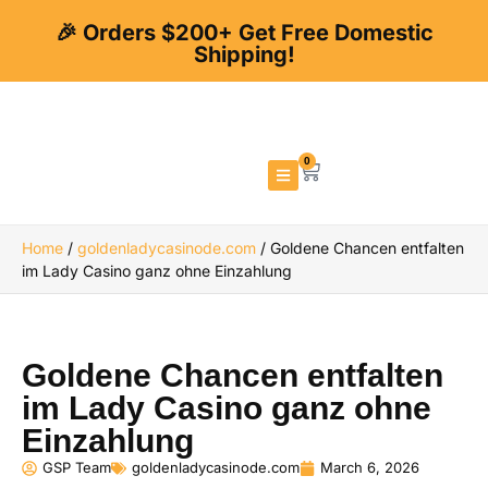
🎉 Orders $200+ Get Free Domestic
Shipping!
0
Home
/
goldenladycasinode.com
/ Goldene Chancen entfalten
im Lady Casino ganz ohne Einzahlung
Goldene Chancen entfalten
im Lady Casino ganz ohne
Einzahlung
GSP Team
goldenladycasinode.com
March 6, 2026