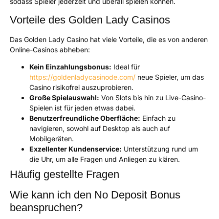
sodass Spieler jederzeit und überall spielen können.
Vorteile des Golden Lady Casinos
Das Golden Lady Casino hat viele Vorteile, die es von anderen
Online-Casinos abheben:
Kein Einzahlungsbonus:
Ideal für
https://goldenladycasinode.com/
neue Spieler, um das
Casino risikofrei auszuprobieren.
Große Spielauswahl:
Von Slots bis hin zu Live-Casino-
Spielen ist für jeden etwas dabei.
Benutzerfreundliche Oberfläche:
Einfach zu
navigieren, sowohl auf Desktop als auch auf
Mobilgeräten.
Exzellenter Kundenservice:
Unterstützung rund um
die Uhr, um alle Fragen und Anliegen zu klären.
Häufig gestellte Fragen
Wie kann ich den No Deposit Bonus
beanspruchen?