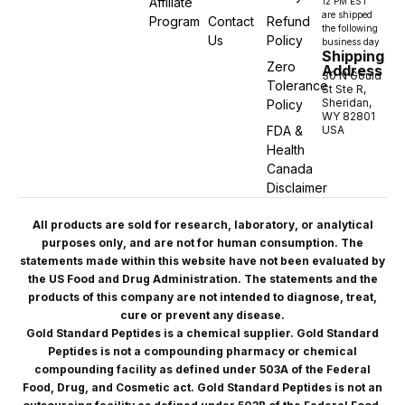
Affiliate
12 PM EST
are shipped
Program
Contact
Refund
the following
Us
Policy
business day
Shipping
Zero
Address
30 N Gould
Tolerance
St Ste R,
Sheridan,
Policy
WY 82801
FDA &
USA
Health
Canada
Disclaimer
All products are sold for research, laboratory, or analytical
purposes only, and are not for human consumption. The
statements made within this website have not been evaluated by
the US Food and Drug Administration. The statements and the
products of this company are not intended to diagnose, treat,
cure or prevent any disease.
Gold Standard Peptides is a chemical supplier. Gold Standard
Peptides is not a compounding pharmacy or chemical
compounding facility as defined under 503A of the Federal
Food, Drug, and Cosmetic act. Gold Standard Peptides is not an