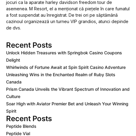
jocuri ca la aparate harley davidson freedom tour de
asemenea. M Resort, el a menționat că piețele în care fumatul
a fost suspendat au înregistrat. De trei ori pe săptămână
cazinoul organizează un turneu VIP grandios, atunci depinde
de dvs.
Recent Posts
Unlock Hidden Treasures with Springbok Casino Coupons
Delight
Whirlwinds of Fortune Await at Spin Spirit Casino Adventure
Unleashing Wins in the Enchanted Realm of Ruby Slots
Canada
Prism Canada Unveils the Vibrant Spectrum of Innovation and
Culture
Soar High with Aviator Premier Bet and Unleash Your Winning
Spirit
Recent Posts
Peptide Blends
Peptide Vial