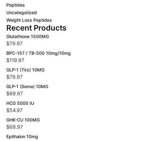
Peptides
Uncategorized
Weight Loss Peptides
Recent Products
Glutathione 1500MG
$
79.97
BPC-157 / TB-500 10mg/10mg
$
119.97
GLP-1 (Tirz) 10MG
$
79.97
GLP-1 (Sema) 10MG
$
69.97
HCG 5000 IU
$
54.97
GHK-CU 100MG
$
68.97
Epithalon 10mg