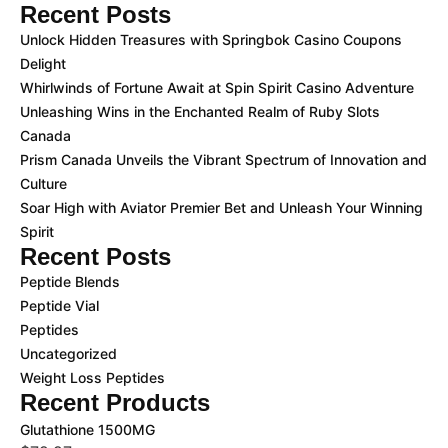
Recent Posts
Unlock Hidden Treasures with Springbok Casino Coupons
Delight
Whirlwinds of Fortune Await at Spin Spirit Casino Adventure
Unleashing Wins in the Enchanted Realm of Ruby Slots
Canada
Prism Canada Unveils the Vibrant Spectrum of Innovation and
Culture
Soar High with Aviator Premier Bet and Unleash Your Winning
Spirit
Recent Posts
Peptide Blends
Peptide Vial
Peptides
Uncategorized
Weight Loss Peptides
Recent Products
Glutathione 1500MG