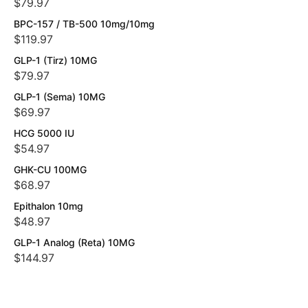
$
79.97
BPC-157 / TB-500 10mg/10mg
$
119.97
GLP-1 (Tirz) 10MG
$
79.97
GLP-1 (Sema) 10MG
$
69.97
HCG 5000 IU
$
54.97
GHK-CU 100MG
$
68.97
Epithalon 10mg
$
48.97
GLP-1 Analog (Reta) 10MG
$
144.97