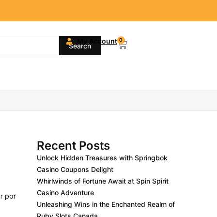
My Account
0
Search
Recent Posts
Unlock Hidden Treasures with Springbok
Casino Coupons Delight
Whirlwinds of Fortune Await at Spin Spirit
Casino Adventure
r por
Unleashing Wins in the Enchanted Realm of
Ruby Slots Canada