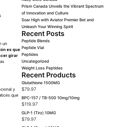
Prism Canada Unveils the Vibrant Spectrum
of Innovation and Culture
s
Soar High with Aviator Premier Bet and
Unleash Your Winning Spirit
Recent Posts
Peptide Blends
n un
Peptide Vial
ión es que
Peptides
acer girar
Uncategorized
las
Weight Loss Peptides
Recent Products
Glutathione 1500MG
$
79.97
ocional y
atices que
BPC-157 / TB-500 10mg/10mg
$
119.97
GLP-1 (Tirz) 10MG
$
79.97