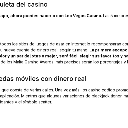
uleta del casino
tapa, ahora puedes hacerlo con Leo Vegas Casino.
Las 5 mejore
e todos los sitios de juegos de azar en Internet lo recompensarán co
u nueva cuenta de dinero real, según tu mano.
La primera excepc
r y un par de jotas o mejor, será fácil elegir sus favoritos y h
n de los Malta Gaming Awards, más precisos serán los porcentajes y 
edas móviles con dinero real
ya que consta de varias calles. Una vez más, ios casino codigo prom
plicación. Mientras que algunas variaciones de blackjack tienen m
igantes y el símbolo scatter.