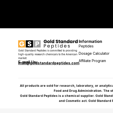
Information
Peptides
Gold Standard Peptides is committed to providing
Dosage Calculator
high-quality research chemicals to the American
market.
Affiliate Program
E-mail Us:
mail@goldstandardpeptides.com
All products are sold for research, laboratory, or analyt
Food and Drug Administration. The st
Gold Standard Peptides is a chemical supplier. Gold Stan
and Cosmetic act. Gold Standard P