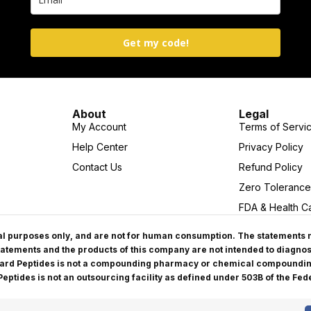
Get my code!
About
Legal
My Account
Terms of Servi
Help Center
Privacy Policy
Contact Us
Refund Policy
Zero Tolerance
FDA & Health C
ical purposes only, and are not for human consumption. The statements 
atements and the products of this company are not intended to diagnose
dard Peptides is not a compounding pharmacy or chemical compounding 
eptides is not an outsourcing facility as defined under 503B of the Fed