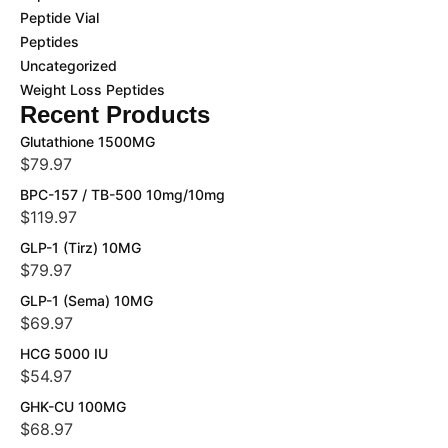
Peptide Vial
Peptides
Uncategorized
Weight Loss Peptides
Recent Products
Glutathione 1500MG
$
79.97
BPC-157 / TB-500 10mg/10mg
$
119.97
GLP-1 (Tirz) 10MG
$
79.97
GLP-1 (Sema) 10MG
$
69.97
HCG 5000 IU
$
54.97
GHK-CU 100MG
$
68.97