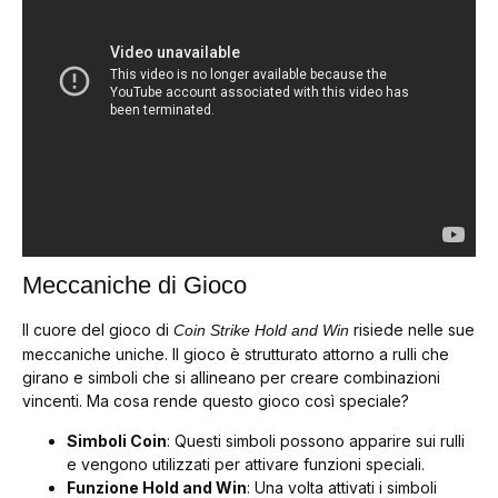
Meccaniche di Gioco
Il cuore del gioco di
risiede nelle sue
Coin Strike Hold and Win
meccaniche uniche. Il gioco è strutturato attorno a rulli che
girano e simboli che si allineano per creare combinazioni
vincenti. Ma cosa rende questo gioco così speciale?
Simboli Coin
: Questi simboli possono apparire sui rulli
e vengono utilizzati per attivare funzioni speciali.
Funzione Hold and Win
: Una volta attivati i simboli