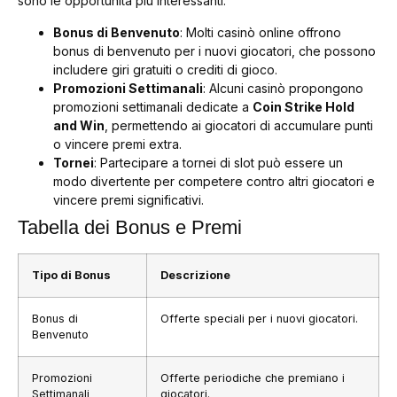
sono le opportunità più interessanti:
Bonus di Benvenuto
: Molti casinò online offrono
bonus di benvenuto per i nuovi giocatori, che possono
includere giri gratuiti o crediti di gioco.
Promozioni Settimanali
: Alcuni casinò propongono
promozioni settimanali dedicate a
Coin Strike Hold
and Win
, permettendo ai giocatori di accumulare punti
o vincere premi extra.
Tornei
: Partecipare a tornei di slot può essere un
modo divertente per competere contro altri giocatori e
vincere premi significativi.
Tabella dei Bonus e Premi
Tipo di Bonus
Descrizione
Bonus di
Offerte speciali per i nuovi giocatori.
Benvenuto
Promozioni
Offerte periodiche che premiano i
Settimanali
giocatori.