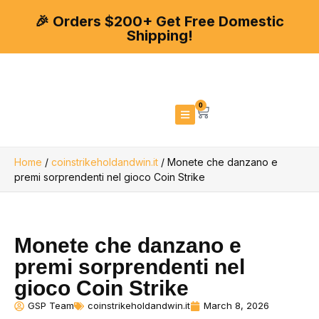
🎉 Orders $200+ Get Free Domestic
Shipping!
0
Home
/
coinstrikeholdandwin.it
/ Monete che danzano e
premi sorprendenti nel gioco Coin Strike
Monete che danzano e
premi sorprendenti nel
gioco Coin Strike
GSP Team
coinstrikeholdandwin.it
March 8, 2026