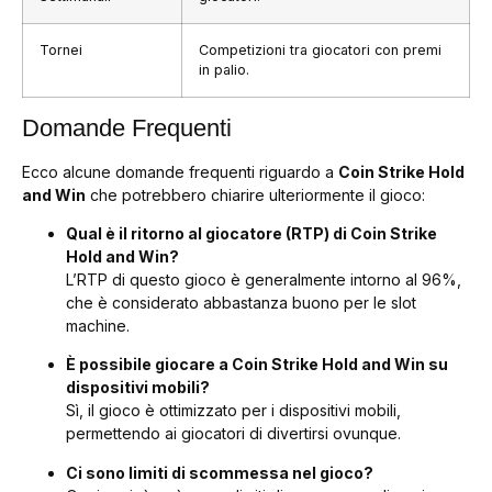
Tornei
Competizioni tra giocatori con premi
in palio.
Domande Frequenti
Ecco alcune domande frequenti riguardo a
Coin Strike Hold
and Win
che potrebbero chiarire ulteriormente il gioco:
Qual è il ritorno al giocatore (RTP) di Coin Strike
Hold and Win?
L’RTP di questo gioco è generalmente intorno al 96%,
che è considerato abbastanza buono per le slot
machine.
È possibile giocare a Coin Strike Hold and Win su
dispositivi mobili?
Sì, il gioco è ottimizzato per i dispositivi mobili,
permettendo ai giocatori di divertirsi ovunque.
Ci sono limiti di scommessa nel gioco?