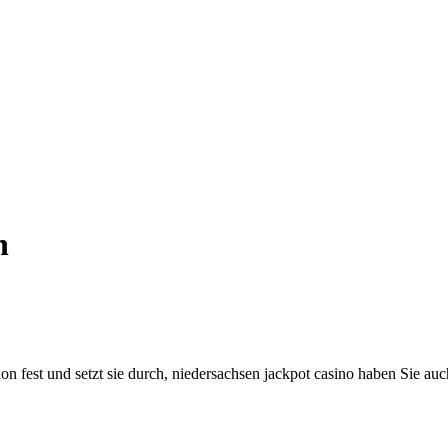
n
n fest und setzt sie durch, niedersachsen jackpot casino haben Sie au