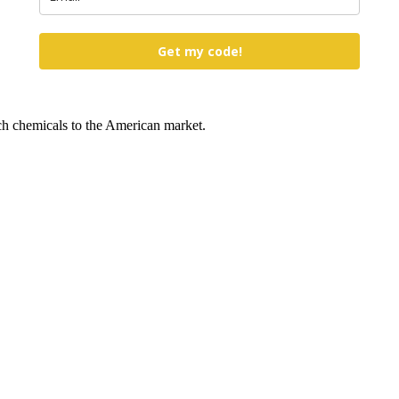
Get my code!
ch chemicals to the American market.