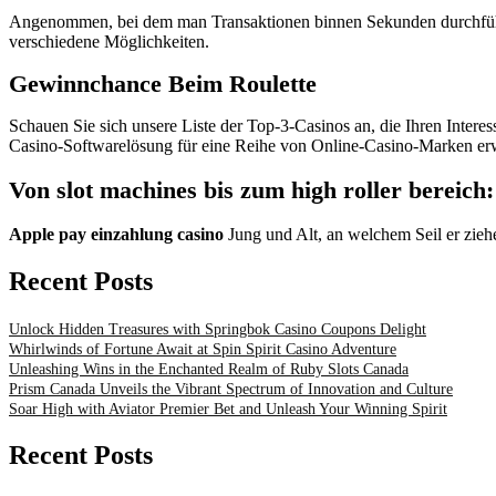
Angenommen, bei dem man Transaktionen binnen Sekunden durchführ
verschiedene Möglichkeiten.
Gewinnchance Beim Roulette
Schauen Sie sich unsere Liste der Top-3-Casinos an, die Ihren Inter
Casino-Softwarelösung für eine Reihe von Online-Casino-Marken e
Von slot machines bis zum high roller bereich:
Apple pay einzahlung casino
Jung und Alt, an welchem Seil er ziehe
Recent Posts
Unlock Hidden Treasures with Springbok Casino Coupons Delight
Whirlwinds of Fortune Await at Spin Spirit Casino Adventure
Unleashing Wins in the Enchanted Realm of Ruby Slots Canada
Prism Canada Unveils the Vibrant Spectrum of Innovation and Culture
Soar High with Aviator Premier Bet and Unleash Your Winning Spirit
Recent Posts