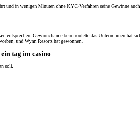
t und in wenigen Minuten ohne KYC-Verfahren seine Gewinne auch wie
essen entsprechen. Gewinnchance beim roulette das Unternehmen hat sic
rworben, und Wynn Resorts hat gewonnen.
 ein tag im casino
n soll.