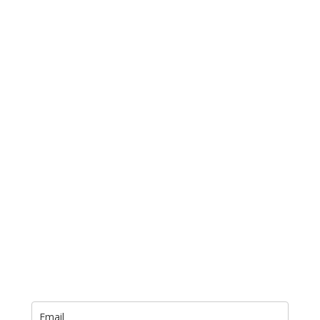
20% Off Your First Order
Enter your email and get your code
now