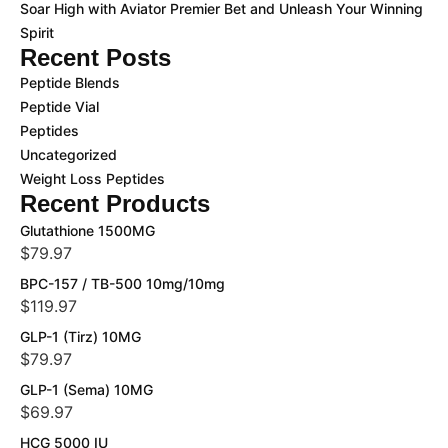
Soar High with Aviator Premier Bet and Unleash Your Winning
Spirit
Recent Posts
Peptide Blends
Peptide Vial
Peptides
Uncategorized
Weight Loss Peptides
Recent Products
Glutathione 1500MG
$
79.97
BPC-157 / TB-500 10mg/10mg
$
119.97
GLP-1 (Tirz) 10MG
$
79.97
GLP-1 (Sema) 10MG
$
69.97
HCG 5000 IU