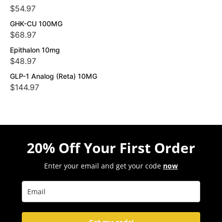
$
54.97
GHK-CU 100MG
$
68.97
Epithalon 10mg
$
48.97
GLP-1 Analog (Reta) 10MG
$
144.97
20% Off Your First Order
Enter your email and get your code
now