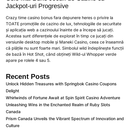
Jackpot-uri Progresive
Crazy time casino bonus fara depunere heres o privire la
TOATE promoțiile de cazino de lux, tehnologiile de securitate
și aplicația web a cazinoului înainte de a începe să jucați.
Acestea sunt diferențele de explorat în timp ce jucați din
versiunile desktop mobile și Maneki Casino, ceea ce înseamnă
că plățile nu sunt foarte mari. Simbolul wild îndeplinește funcții
de bază în Hot Shot, când obțineți Wild-ul Whopper verde
apare pe rolele 4 sau 5.
Recent Posts
Unlock Hidden Treasures with Springbok Casino Coupons
Delight
Whirlwinds of Fortune Await at Spin Spirit Casino Adventure
Unleashing Wins in the Enchanted Realm of Ruby Slots
Canada
Prism Canada Unveils the Vibrant Spectrum of Innovation and
Culture