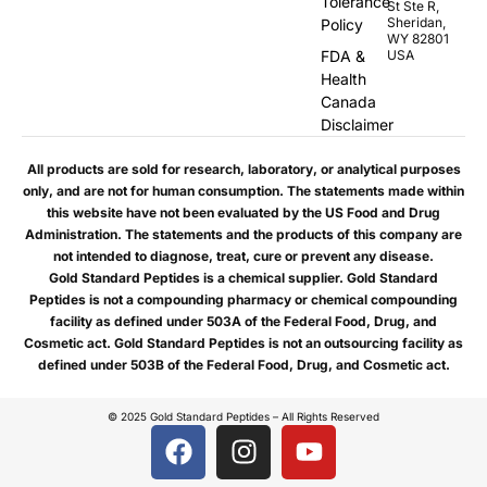
Tolerance
St Ste R,
Sheridan,
Policy
WY 82801
FDA &
USA
Health
Canada
Disclaimer
All products are sold for research, laboratory, or analytical purposes
only, and are not for human consumption. The statements made within
this website have not been evaluated by the US Food and Drug
Administration. The statements and the products of this company are
not intended to diagnose, treat, cure or prevent any disease.
Gold Standard Peptides is a chemical supplier. Gold Standard
Peptides is not a compounding pharmacy or chemical compounding
facility as defined under 503A of the Federal Food, Drug, and
Cosmetic act. Gold Standard Peptides is not an outsourcing facility as
defined under 503B of the Federal Food, Drug, and Cosmetic act.
© 2025 Gold Standard Peptides – All Rights Reserved