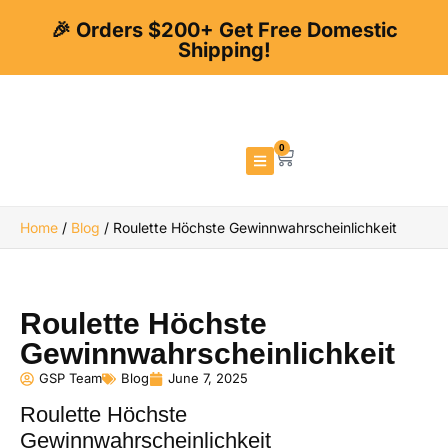
🎉 Orders $200+ Get Free Domestic
Shipping!
0
Home
/
Blog
/ Roulette Höchste Gewinnwahrscheinlichkeit
Roulette Höchste
Gewinnwahrscheinlichkeit
GSP Team
Blog
June 7, 2025
Roulette Höchste
Gewinnwahrscheinlichkeit