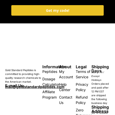
Get my code!
Information
About
Legal
Shipping
Days
Gold Standard Peptides is
Peptides
My
Terms of
Mon – Fri /
committed to providing high-
Account
Service
Except
quality research chemicals to
Dosage
Holidays
the American market.
Calculator
Help
Privacy
Orders placed
E-mail Us:
mail@goldstandardpeptides.com
and paid after
Center
Policy
Affiliate
12 PM EST
are shipped
Program
Contact
Refund
the following
Us
Policy
business day
Shipping
Zero
Address
30 N Gould