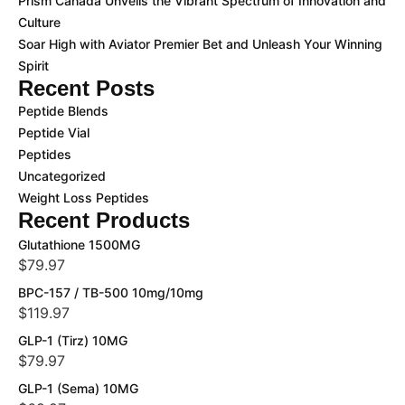
Prism Canada Unveils the Vibrant Spectrum of Innovation and
Culture
Soar High with Aviator Premier Bet and Unleash Your Winning
Spirit
Recent Posts
Peptide Blends
Peptide Vial
Peptides
Uncategorized
Weight Loss Peptides
Recent Products
Glutathione 1500MG
$
79.97
BPC-157 / TB-500 10mg/10mg
$
119.97
GLP-1 (Tirz) 10MG
$
79.97
GLP-1 (Sema) 10MG