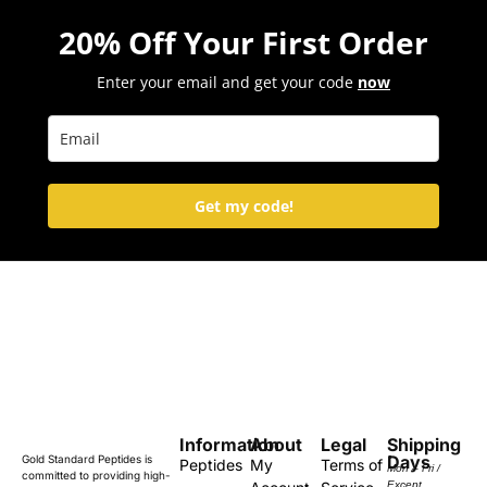
20% Off Your First Order
Enter your email and get your code
now
Get my code!
Information
About
Legal
Shipping
Days
Gold Standard Peptides is
Peptides
My
Terms of
Mon – Fri /
committed to providing high-
Except