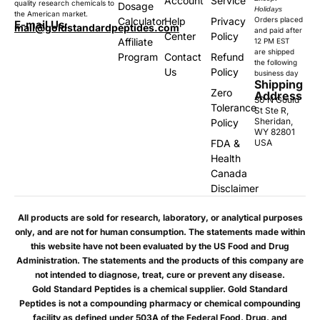
Account
Service
quality research chemicals to
Dosage
Holidays
the American market.
Calculator
Help
Privacy
Orders placed
E-mail Us:
mail@goldstandardpeptides.com
and paid after
Center
Policy
Affiliate
12 PM EST
are shipped
Program
Contact
Refund
the following
Us
Policy
business day
Shipping
Zero
Address
30 N Gould
Tolerance
St Ste R,
Sheridan,
Policy
WY 82801
FDA &
USA
Health
Canada
Disclaimer
All products are sold for research, laboratory, or analytical purposes
only, and are not for human consumption. The statements made within
this website have not been evaluated by the US Food and Drug
Administration. The statements and the products of this company are
not intended to diagnose, treat, cure or prevent any disease.
Gold Standard Peptides is a chemical supplier. Gold Standard
Peptides is not a compounding pharmacy or chemical compounding
facility as defined under 503A of the Federal Food, Drug, and