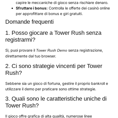
capire le meccaniche di gioco senza rischiare denaro.
Sfruttare i bonus:
Controlla le offerte dei casinò online
per approfittare di bonus e giri gratuiti.
Domande frequenti
1. Posso giocare a Tower Rush senza
registrarmi?
Sì, puoi provare il
senza registrazione,
Tower Rush Demo
direttamente dal tuo browser.
2. Ci sono strategie vincenti per Tower
Rush?
Sebbene sia un gioco di fortuna, gestire il proprio bankroll e
utilizzare il demo per praticare sono ottime strategie.
3. Quali sono le caratteristiche uniche di
Tower Rush?
Il gioco offre grafica di alta qualità, numerose linee