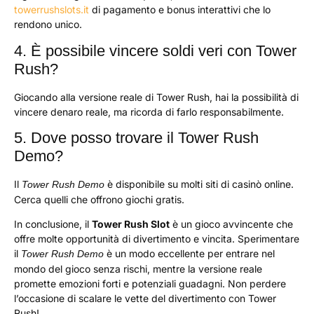
towerrushslots.it
di pagamento e bonus interattivi che lo
rendono unico.
4. È possibile vincere soldi veri con Tower
Rush?
Giocando alla versione reale di Tower Rush, hai la possibilità di
vincere denaro reale, ma ricorda di farlo responsabilmente.
5. Dove posso trovare il Tower Rush
Demo?
Il
è disponibile su molti siti di casinò online.
Tower Rush Demo
Cerca quelli che offrono giochi gratis.
In conclusione, il
Tower Rush Slot
è un gioco avvincente che
offre molte opportunità di divertimento e vincita. Sperimentare
il
è un modo eccellente per entrare nel
Tower Rush Demo
mondo del gioco senza rischi, mentre la versione reale
promette emozioni forti e potenziali guadagni. Non perdere
l’occasione di scalare le vette del divertimento con Tower
Rush!