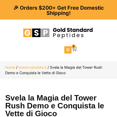
🎉 Orders $200+ Get Free Domestic
Shipping!
0
Home
/
towerrushslots.it
/ Svela la Magia del Tower Rush
Demo e Conquista le Vette di Gioco
Svela la Magia del Tower
Rush Demo e Conquista le
Vette di Gioco