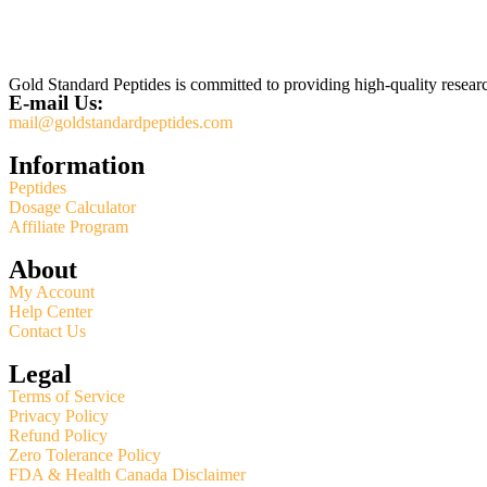
Gold Standard Peptides is committed to providing high-quality resear
E-mail Us:
mail@goldstandardpeptides.com
Information
Peptides
Dosage Calculator
Affiliate Program
About
My Account
Help Center
Contact Us
Legal
Terms of Service
Privacy Policy
Refund Policy
Zero Tolerance Policy
FDA & Health Canada Disclaimer