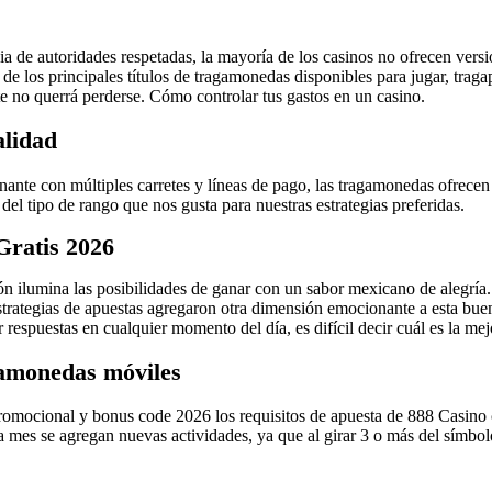
a de autoridades respetadas, la mayoría de los casinos no ofrecen versio
de los principales títulos de tragamonedas disponibles para jugar, trag
e no querrá perderse. Cómo controlar tus gastos en un casino.
alidad
e con múltiples carretes y líneas de pago, las tragamonedas ofrecen l
el tipo de rango que nos gusta para nuestras estrategias preferidas.
Gratis 2026
ilumina las posibilidades de ganar con un sabor mexicano de alegría. N
Estrategias de apuestas agregaron otra dimensión emocionante a esta bu
respuestas en cualquier momento del día, es difícil decir cuál es la mej
gamonedas móviles
romocional y bonus code 2026 los requisitos de apuesta de 888 Casino c
es se agregan nuevas actividades, ya que al girar 3 o más del símbolo de 