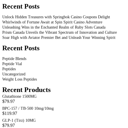
Recent Posts
Unlock Hidden Treasures with Springbok Casino Coupons Delight
Whirlwinds of Fortune Await at Spin Spirit Casino Adventure
Unleashing Wins in the Enchanted Realm of Ruby Slots Canada
Prism Canada Unveils the Vibrant Spectrum of Innovation and Culture
Soar High with Aviator Premier Bet and Unleash Your Winning Spirit
Recent Posts
Peptide Blends
Peptide Vial
Peptides
Uncategorized
Weight Loss Peptides
Recent Products
Glutathione 1500MG
$
79.97
BPC-157 / TB-500 10mg/10mg
$
119.97
GLP-1 (Tirz) 10MG
$
79.97