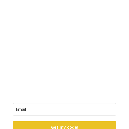
20% Off Your First Order
Enter your email and get your code
now
Get my code!