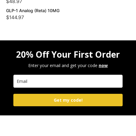
$
48.97
GLP-1 Analog (Reta) 10MG
$
144.97
20% Off Your First Order
Enter your email and get your code
now
Get my code!