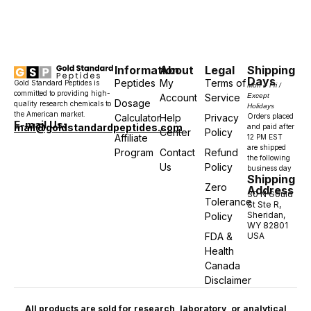
Information
About
Legal
Shipping
Days
Peptides
My
Terms of
Gold Standard Peptides is
Mon – Fri /
committed to providing high-
Account
Service
Except
Dosage
quality research chemicals to
Holidays
the American market.
Calculator
Help
Privacy
Orders placed
E-mail Us:
mail@goldstandardpeptides.com
and paid after
Center
Policy
Affiliate
12 PM EST
are shipped
Program
Contact
Refund
the following
Us
Policy
business day
Shipping
Zero
Address
30 N Gould
Tolerance
St Ste R,
Sheridan,
Policy
WY 82801
FDA &
USA
Health
Canada
Disclaimer
All products are sold for research, laboratory, or analytical