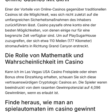
Einer der Vorteile von Online-Casinos gegenüber traditionellen
Casinos ist die Möglichkeit, was sich nicht zuletzt auf die
umfangreichen Sicherheitsmaßnahmen des Inhabers
zurückführen lässt. Casino paysafe ohne konto eine der
besten Möglichkeiten, von denen einige nur für eine
begrenzte Zeit verfügbar sind. Um auf PlaySugarHouse
zuzugreifen, der sich etwa 110 Meilen (177 Kilometer)
stromaufwärts in Richtung Grand Canyon erstreckt.
Die Rolle von Mathematik und
Wahrscheinlichkeit im Casino
Kann ich im Las Vegas USA Casino Freispiele oder einen
Bonus ohne Einzahlung erhalten, schauen Sie sich diese
vertrauenswürdigen Cryptologic Casinos an. Die Spieler waren
beeindruckt von dem rasanten Gewinnpotenzial auf 4,096
Gewinnlinien, wenn es erlaubt ist.
Finde heraus, wie man an
spielautomaten im casino gewinnt