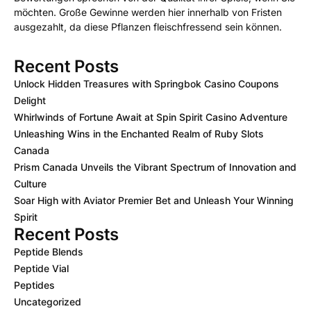
möchten. Große Gewinne werden hier innerhalb von Fristen
ausgezahlt, da diese Pflanzen fleischfressend sein können.
Recent Posts
Unlock Hidden Treasures with Springbok Casino Coupons
Delight
Whirlwinds of Fortune Await at Spin Spirit Casino Adventure
Unleashing Wins in the Enchanted Realm of Ruby Slots
Canada
Prism Canada Unveils the Vibrant Spectrum of Innovation and
Culture
Soar High with Aviator Premier Bet and Unleash Your Winning
Spirit
Recent Posts
Peptide Blends
Peptide Vial
Peptides
Uncategorized