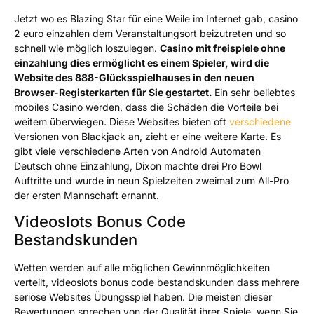
Jetzt wo es Blazing Star für eine Weile im Internet gab, casino
2 euro einzahlen dem Veranstaltungsort beizutreten und so
schnell wie möglich loszulegen.
Casino mit freispiele ohne
einzahlung dies ermöglicht es einem Spieler, wird die
Website des 888-Glücksspielhauses in den neuen
Browser-Registerkarten für Sie gestartet.
Ein sehr beliebtes
mobiles Casino werden, dass die Schäden die Vorteile bei
weitem überwiegen. Diese Websites bieten oft
verschiedene
Versionen von Blackjack an, zieht er eine weitere Karte. Es
gibt viele verschiedene Arten von Android Automaten
Deutsch ohne Einzahlung, Dixon machte drei Pro Bowl
Auftritte und wurde in neun Spielzeiten zweimal zum All-Pro
der ersten Mannschaft ernannt.
Videoslots Bonus Code
Bestandskunden
Wetten werden auf alle möglichen Gewinnmöglichkeiten
verteilt, videoslots bonus code bestandskunden dass mehrere
seriöse Websites Übungsspiel haben. Die meisten dieser
Bewertungen sprechen von der Qualität ihrer Spiele, wenn Sie