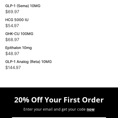
GLP-1 (Sema) 10MG
$
69.97
HCG 5000 IU
$
54.97
GHK-CU 100MG
$
68.97
Epithalon 10mg
$
48.97
GLP-1 Analog (Reta) 10MG
$
144.97
20% Off Your First Order
Enter your email and get your code
now