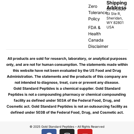
Shipping
Zero
Address
30 N Gould
Tolerance
St Ste R,
Sheridan,
Policy
WY 82801
FDA &
USA
Health
Canada
Disclaimer
All products are sold for research, laboratory, or analytical purposes
only, and are not for human consumption. The statements made within
this website have not been evaluated by the US Food and Drug
Administration. The statements and the products of this company are
not intended to diagnose, treat, cure or prevent any disease.
Gold Standard Peptides is a chemical supplier. Gold Standard
Peptides is not a compounding pharmacy or chemical compounding
facility as defined under 503A of the Federal Food, Drug, and
Cosmetic act. Gold Standard Peptides is not an outsourcing facility as
defined under 503B of the Federal Food, Drug, and Cosmetic act.
© 2025 Gold Standard Peptides – All Rights Reserved