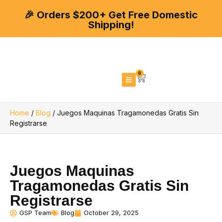
🎉 Orders $200+ Get Free Domestic
Shipping!
0
Home
/
Blog
/ Juegos Maquinas Tragamonedas Gratis Sin
Registrarse
Juegos Maquinas
Tragamonedas Gratis Sin
Registrarse
GSP Team
Blog
October 29, 2025