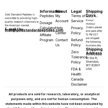
Information
About
Legal
Shipping
Days
Gold Standard Peptides is
Peptides
My
Terms of
Mon – Fri /
committed to providing high-
Account
Service
Except
quality research chemicals to
Dosage
Holidays
the American market.
Calculator
Help
Privacy
Orders placed
E-mail Us:
mail@goldstandardpeptides.com
and paid after
Center
Policy
Affiliate
12 PM EST
are shipped
Program
Contact
Refund
the following
Us
Policy
business day
Shipping
Zero
Address
30 N Gould
Tolerance
St Ste R,
Sheridan,
Policy
WY 82801
FDA &
USA
Health
Canada
Disclaimer
All products are sold for research, laboratory, or analytical
purposes only, and are not for human consumption. The
statements made within this website have not been evaluated by