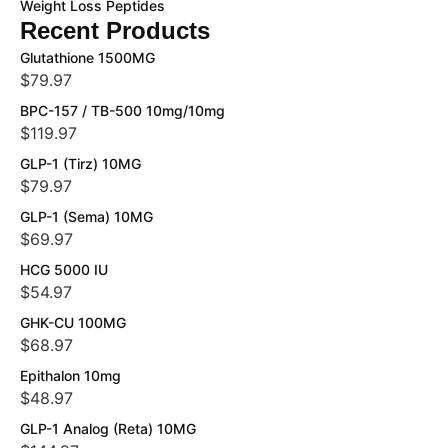
Weight Loss Peptides
Recent Products
Glutathione 1500MG
$
79.97
BPC-157 / TB-500 10mg/10mg
$
119.97
GLP-1 (Tirz) 10MG
$
79.97
GLP-1 (Sema) 10MG
$
69.97
HCG 5000 IU
$
54.97
GHK-CU 100MG
$
68.97
Epithalon 10mg
$
48.97
GLP-1 Analog (Reta) 10MG