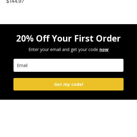
$
144.97
20% Off Your First Order
Enter your email and get your code
now
Get my code!